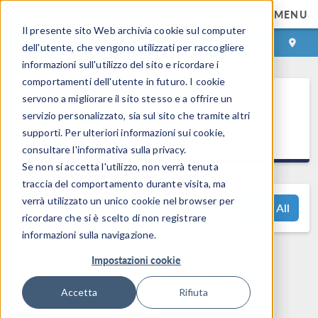
MENU
Il presente sito Web archivia cookie sul computer
ACCEDI
CONTACT
dell'utente, che vengono utilizzati per raccogliere
informazioni sull'utilizzo del sito e ricordare i
comportamenti dell'utente in futuro. I cookie
Novità
servono a migliorare il sito stesso e a offrire un
®
COMSOL Multiphysics
servizio personalizzato, sia sul sito che tramite altri
versione 6.4
supporti. Per ulteriori informazioni sui cookie,
consultare l'informativa sulla privacy.
Se non si accetta l'utilizzo, non verrà tenuta
traccia del comportamento durante visita, ma
verrà utilizzato un unico cookie nel browser per
View All
ricordare che si è scelto di non registrare
informazioni sulla navigazione.
Impostazioni cookie
Domande? Contattaci:
support@comsol.com
Accetta
Rifiuta