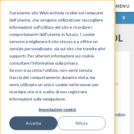
MENU
Il presente sito Web archivia cookie sul computer
ACCEDI
CONTACT
dell'utente, che vengono utilizzati per raccogliere
informazioni sull'utilizzo del sito e ricordare i
Calendario eventi COMSOL
comportamenti dell'utente in futuro. I cookie
servono a migliorare il sito stesso e a offrire un
servizio personalizzato, sia sul sito che tramite altri
supporti. Per ulteriori informazioni sui cookie,
consultare l'informativa sulla privacy.
Se non si accetta l'utilizzo, non verrà tenuta
traccia del comportamento durante visita, ma
Flusso di lavoro
Elettromagnetismo
verrà utilizzato un unico cookie nel browser per
ricordare che si è scelto di non registrare
informazioni sulla navigazione.
Impostazioni cookie
Meccanica & acustica
Fluidodinamica & scambio
termico
Accetta
Rifiuta