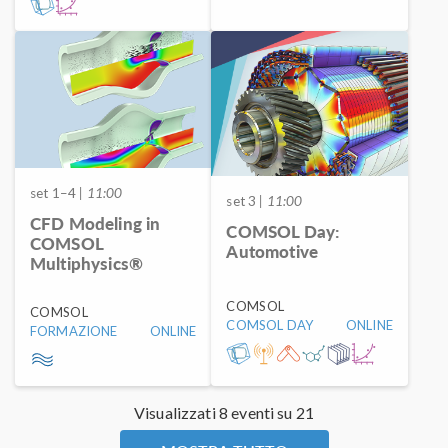
set 1–4
| 11:00
set 3
| 11:00
CFD Modeling in
COMSOL Day:
COMSOL
Automotive
Multiphysics®
COMSOL
COMSOL
COMSOL DAY
ONLINE
FORMAZIONE
ONLINE
Visualizzati 8 eventi su 21