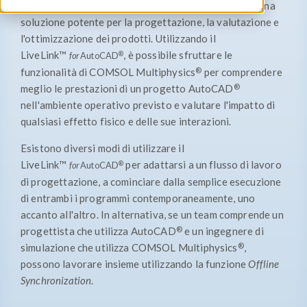
utilizzata insieme alla simulazione multifisica, offre una
soluzione potente per la progettazione, la valutazione e
l'ottimizzazione dei prodotti. Utilizzando il
LiveLink™
, è possibile sfruttare le
for
AutoCAD
®
®
funzionalità di COMSOL Multiphysics
per comprendere
®
meglio le prestazioni di un progetto AutoCAD
nell'ambiente operativo previsto e valutare l'impatto di
qualsiasi effetto fisico e delle sue interazioni.
Esistono diversi modi di utilizzare il
LiveLink™
per adattarsi a un flusso di lavoro
for
AutoCAD
®
di progettazione, a cominciare dalla semplice esecuzione
di entrambi i programmi contemporaneamente, uno
accanto all'altro. In alternativa, se un team comprende un
®
progettista che utilizza AutoCAD
e un ingegnere di
®
simulazione che utilizza COMSOL Multiphysics
,
possono lavorare insieme utilizzando la funzione
Offline
Synchronization
.