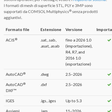
I formati di mesh di superficie STL, PLY e 3MP sono
®
supportati da COMSOL Multiphysics
senza prodotti
aggiuntivi.
Formato file
Estensione
Versione
Importa
®
ACIS
.sat, .sab,
fino a 2026 1.0
.asat, .asab
(importazione),
R4, R7, and
2016 1.0
(esportazione)
®
AutoCAD
.dwg
2.5–2026
®
AutoCAD
.dxf
2.5–2026
DXF™
IGES
.igs, .iges
Up to 5.3
Assiemi
.iam
11–2026