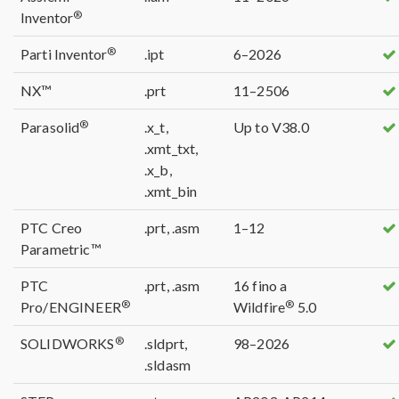
®
Inventor
®
Parti Inventor
.ipt
6–2026
NX™
.prt
11–2506
®
Parasolid
.x_t,
Up to V38.0
.xmt_txt,
.x_b,
.xmt_bin
PTC Creo
.prt, .asm
1–12
Parametric™
PTC
.prt, .asm
16 fino a
®
®
Pro/ENGINEER
Wildfire
5.0
®
SOLIDWORKS
.sldprt,
98–2026
.sldasm