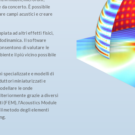
le da concerto. È possibile
zare campi acustici e creare
iata ad altri effetti fisici,
idodinamica. Il software
onsentono di valutare le
iente il più vicino possibile
 specializzate e modelli di
duttori miniaturizzati e
modellare le onde
ulteriormente grazie a diversi
iti (FEM), l'Acoustics Module
 il metodo degli elementi
ing.