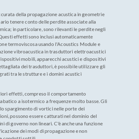
accurata della propagazione acustica in geometrie
ario tenere conto delle perdite associate alla
mica; in particolare, sono rilevanti le perdite negli
. Questi effetti sono inclusi automaticamente
ione termoviscosa usando l'Acoustics Module e
zione vibroacustica in trasduttori elettroacustici
spositivi mobili, apparecchi acustici e dispositivi
agliata dei trasduttori, è possibile utilizzare gli
rati tra le strutture e i domini acustici
eriori effetti, compreso il comportamento
iabatico a isotermico a frequenze molto basse. Gli
 lo spargimento di vortici nelle porte dei
oni, possono essere catturati nel dominio del
ni di governo non lineari. C'è anche una funzione
tificazione dei modi di propagazione e non
 condotti sottili.