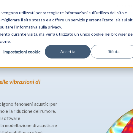
CENTRO 
engono utilizzati per raccogliere informazioni sull'utilizzo del sito e
SETTORI INDUSTRIALI
GALLERIA DEI VIDEO
igliorare il sito stesso e a offrire un servizio personalizzato, sia sul si
sultare l'informativa sulla privacy.
mento durante visita, ma verrà utilizzato un unico cookie nel browser pe
zione.
Impostazioni cookie
Accetta
Rifiuta
lle vibrazioni di
olgono fenomeni acustici per
no e la riduzione del rumore.
l software
la modellazione di acustica e
itivi mobili, microfoni,