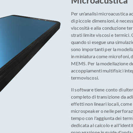
Microacustica
Per un'analisi microacustica 
di piccole dimensioni, è necess
viscosità e alla conduzione ter
strati limite viscosi e termici
quando si esegue una simulaz
sono importanti per la modella
in miniatura come microfoni, di
MEMS. Per la modellazione dett
accoppiamenti multifisici integ
termoviscosi.
Il software tiene conto di ult
completo di transizione da ad
effetti non lineari locali, come
microspeaker o nelle perforazi
tempo con l'aggiunta dei termi
dedicata al calcolo e all'iden
propagazione in guide d'onda e