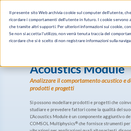
Il presente sito Web archivia cookie sul computer dell'utente, che v
PRODOTTI
ricordare i comportamenti dell'utente in futuro. I cookie servono a m
che tramite altri supporti. Per ulteriori informazioni sui cookie, con
Se non si accetta l'utilizzo, non verrà tenuta traccia del comporta
ricordare che si è scelto di non registrare informazioni sulla naviga
Gamma prodotti
Acoustics Module
Acoustics Module
Analizzare il comportamento acustico e de
prodotti e progetti
Si possono modellare prodotti e progetti che coinv
studiare e prevedere fattori come la qualità del suo
L'Acoustics Module è un componente aggiuntivo de
®
COMSOL Multiphysics
che fornisce strumenti per 
vibrazioni per applicazioni quali altoparlanti, dispos