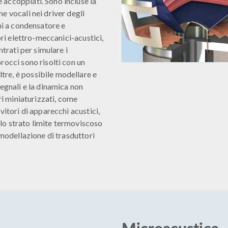
accoppiati. Sono incluse la
e vocali nei driver degli
ni a condensatore e
ori elettro-meccanici-acustici,
ntrati per simulare i
rocci sono risolti con un
re, è possibile modellare e
segnali e la dinamica non
ri miniaturizzati, come
vitori di apparecchi acustici,
lo strato limite termoviscoso
 modellazione di trasduttori