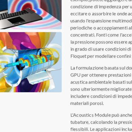
condizione di impedenza per u
eccitare o assorbire le onde ac
usando l'espansione multimodal
periodiche o accoppiamenti al
concentrati. Fonti come l'acce
la pressione possono essere appl
in grado di usare condizioni di
Floquet per modellare confini 
La formulazione basata sul d
GPU per ottenere prestazioni m
acustica ambientale basati su
sono ulteriormente migliorate
includere condizioni di impede
materiali porosi.
L'Acoustics Module può anche 
tubature, calcolando la pressio
flessibili. Le applicazioni in