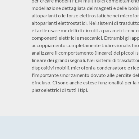
per creare modelli FEM multifisici completamente 
modellazione dettagliata dei magneti e delle bobin
altoparlanti o le forze elettrostatiche nei microfo
altoparlanti elettrostatici. Nei sistemi di trasdutt
è facile usare modelli di circuiti a parametri conce
componenti elettrici e meccanici. Entrambi gli app
accoppiamento completamente bidirezionale. Inolt
analizzare il comportamento (lineare) dei piccoli 
lineare dei grandi segnali. Nei sistemi di trasdutto
dispositivi mobili, microfoni a condensatore e rice
l'importante smorzamento dovuto alle perdite del
è incluso. Ci sono anche estese funzionalità per la
piezoelettrici di tutti i tipi.