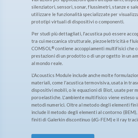
silenziatori, sensori, sonar, flussimetri, stanze e sa
utilizzare le funzionalità specializzate per visualiz
prototipi virtuali di dispositivi o componenti.
Per studi più dettagliati, l'acustica può essere accopp
tra cui meccanica strutturale, piezoelettricità e flu
®
COMSOL
contiene accoppiamenti multifisici che c
prestazioni di un prodotto o di un progetto in un amb
al mondo reale.
L'Acoustics Module include anche molte formulazioni
materiali, come l'acustica termovisiva, usata in tras
dispositivi mobili, o le equazioni di Biot, usate per 
poroelastiche. L'ambiente multifisico viene esteso 
metodi numerici. Oltre al metodo degli elementi fin
include il metodo degli elementi al contorno (BEM),
finiti di Galerkin discontinuo (dG-FEM) e il ray trac