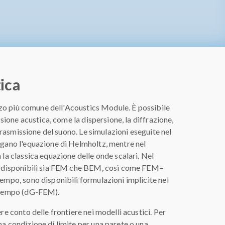
ica
izzo più comune dell'Acoustics Module. È possibile
ssione acustica, come la dispersione, la diffrazione,
 trasmissione del suono. Le simulazioni eseguite nel
gano l'equazione di Helmholtz, mentre nel
la classica equazione delle onde scalari. Nel
o disponibili sia FEM che BEM, così come FEM–
empo, sono disponibili formulazioni implicite nel
 tempo (dG-FEM).
e conto delle frontiere nei modelli acustici. Per
a condizione di limite per una parete o una