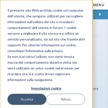
MENU
Il presente sito Web archivia cookie sul computer
ACCEDI
CONTACT
dell'utente, che vengono utilizzati per raccogliere
informazioni sull'utilizzo del sito e ricordare i
comportamenti dell'utente in futuro. I cookie
Gamma prodotti
Optimization Module
servono a migliorare il sito stesso e a offrire un
servizio personalizzato, sia sul sito che tramite altri
supporti. Per ulteriori informazioni sui cookie,
Optimization Module
consultare l'informativa sulla privacy.
Se non si accetta l'utilizzo, non verrà tenuta
Ottimizzare i modelli multifisici
traccia del comportamento durante visita, ma
verrà utilizzato un unico cookie nel browser per
L'Optimization Module, un add-on per
ricordare che si è scelto di non registrare
®
COMSOL Multiphysics
, fornisce strumenti per
informazioni sulla navigazione.
l'ottimizzazione dei parametri, della forma e della
Impostazioni cookie
topologia, nonché per la stima dei parametri. Può essere
usato insieme ad altri moduli della suite di prodotti
Accetta
Rifiuta
COMSOL per ottimizzare dispositivi e processi che
coinvolgono fenomeni come l'elettromagnetismo, la