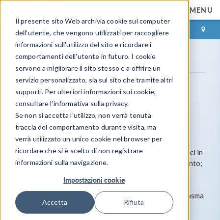
MENU
Il presente sito Web archivia cookie sul computer
ACCEDI
CONTACT
dell'utente, che vengono utilizzati per raccogliere
informazioni sull'utilizzo del sito e ricordare i
comportamenti dell'utente in futuro. I cookie
Gamma prodotti
Plasma Module
servono a migliorare il sito stesso e a offrire un
servizio personalizzato, sia sul sito che tramite altri
supporti. Per ulteriori informazioni sui cookie,
Plasma Module
consultare l'informativa sulla privacy.
Modellare plasma a bassa temperatura e
Se non si accetta l'utilizzo, non verrà tenuta
traccia del comportamento durante visita, ma
plasma termici
verrà utilizzato un unico cookie nel browser per
ricordare che si è scelto di non registrare
Un sistema al plasma comprende diversi fenomeni fisici in
informazioni sulla navigazione.
relazione tra loro che influenzano il suo comportamento;
tra questi la meccanica dei fluidi, le reazioni chimiche
Impostazioni cookie
comprese le reazioni di superficie, la cinetica fisica, il
trasferimento e di massa e l'elettromagnetismo. Il Plasma
Accetta
Rifiuta
Module è un prodotto aggiuntivo di
®
COMSOL Multiphysics
specializzato per la