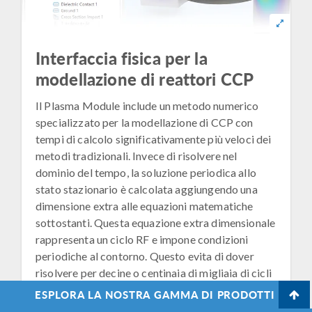
Interfaccia fisica per la
modellazione di reattori CCP
Il Plasma Module include un metodo numerico
specializzato per la modellazione di CCP con
tempi di calcolo significativamente più veloci dei
metodi tradizionali. Invece di risolvere nel
dominio del tempo, la soluzione periodica allo
stato stazionario è calcolata aggiungendo una
dimensione extra alle equazioni matematiche
sottostanti. Questa equazione extra dimensionale
rappresenta un ciclo RF e impone condizioni
periodiche al contorno. Questo evita di dover
risolvere per decine o centinaia di migliaia di cicli
RF, che tipicamente richiede molto tempo prima
ESPLORA LA NOSTRA GAMMA DI PRODOTTI
che il plasma raggiunga la soluzione periodica allo