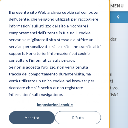
MENU
Il presente sito Web archivia cookie sul computer
ACCEDI
CONTACT
dell'utente, che vengono utilizzati per raccogliere
informazioni sull'utilizzo del sito e ricordare i
comportamenti dell'utente in futuro. I cookie
®
Gamma prodotti
COMSOL Multiphysics
Model Builder
servono a migliorare il sito stesso e a offrire un
servizio personalizzato, sia sul sito che tramite altri
supporti. Per ulteriori informazioni sui cookie,
Model Builder
consultare l'informativa sulla privacy.
Se non si accetta l'utilizzo, non verrà tenuta
®
traccia del comportamento durante visita, ma
Il software COMSOL Multiphysics
include del Model
verrà utilizzato un unico cookie nel browser per
Builder, che aiuta a passare dalla geometria ai risultati
ricordare che si è scelto di non registrare
della simulazione attraverso un flusso di lavoro intuitivo.
informazioni sulla navigazione.
Indipendentemente dall'applicazione o dai fenomeni fisici
coinvolti, l'interfaccia utente è sempre la stessa e il
Impostazioni cookie
Model Builder sarà la vostra guida.
Accetta
Rifiuta
Contatta COMSOL