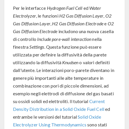
Per le interfacce
Hydrogen Fuel Cell
ed
Water
Electrolyzer
, le funzioni
H2 Gas Diffusion Layer
,
O2
Gas Diffusion Layer
,
H2 Gas Diffusion Electrode
e
O2
Gas Diffusion Electrode
includono una nuova casella
di controllo
Include pore-wall interaction
nella
finestra
Settings
. Questa funzione può essere
utilizzata per definire la diffusività della parete
utilizzando la diffusività
Knudsen
o valori definiti
dall'utente. Le interazioni poro-parete diventano in
genere più importanti alle alte temperature in
combinazione con pori di piccole dimensioni, ad
esempio negli elettrodi di diffusione del gas basati
su ossidi solidi ed elettroliti. Il tutorial
Current
Density Distribution in a Solid Oxide Fuel Cell
ed
entrambe le versioni del tutorial
Solid Oxide
Electrolyzer Using Thermodynamics
sono stati