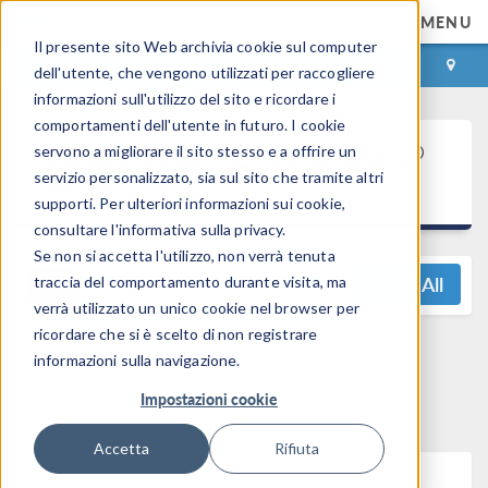
MENU
Il presente sito Web archivia cookie sul computer
ACCEDI
CONTACT
dell'utente, che vengono utilizzati per raccogliere
informazioni sull'utilizzo del sito e ricordare i
comportamenti dell'utente in futuro. I cookie
®
Novità COMSOL Multiphysics
servono a migliorare il sito stesso e a offrire un
servizio personalizzato, sia sul sito che tramite altri
versione 6.2
supporti. Per ulteriori informazioni sui cookie,
consultare l'informativa sulla privacy.
Se non si accetta l'utilizzo, non verrà tenuta
View All
traccia del comportamento durante visita, ma
verrà utilizzato un unico cookie nel browser per
ricordare che si è scelto di non registrare
Domande? Contattaci:
informazioni sulla navigazione.
support@comsol.com
Impostazioni cookie
Accetta
Rifiuta
Aggiornamenti Fuel Cell &