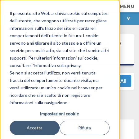
MENU
Il presente sito Web archivia cookie sul computer
ACCEDI
CONTACT
dell'utente, che vengono utilizzati per raccogliere
informazioni sull'utilizzo del sito e ricordare i
comportamenti dell'utente in futuro. I cookie
®
Novità COMSOL Multiphysics
servono a migliorare il sito stesso e a offrire un
servizio personalizzato, sia sul sito che tramite altri
versione 6.1
supporti. Per ulteriori informazioni sui cookie,
consultare l'informativa sulla privacy.
Se non si accetta l'utilizzo, non verrà tenuta
View All
traccia del comportamento durante visita, ma
verrà utilizzato un unico cookie nel browser per
ricordare che si è scelto di non registrare
Domande? Contattaci:
informazioni sulla navigazione.
support@comsol.com
Impostazioni cookie
Aggiornamenti del
Accetta
Rifiuta
®