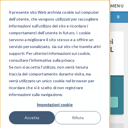
MENU
Il presente sito Web archivia cookie sul computer
ACCEDI
CONTACT
dell'utente, che vengono utilizzati per raccogliere
informazioni sull'utilizzo del sito e ricordare i
comportamenti dell'utente in futuro. I cookie
Modellare il comportamento dei
servono a migliorare il sito stesso e a offrire un
servizio personalizzato, sia sul sito che tramite altri
materiali granulari con COMSOL
supporti. Per ulteriori informazioni sui cookie,
Multiphysics® - Versione
consultare l'informativa sulla privacy.
registrata
Se non si accetta l'utilizzo, non verrà tenuta
traccia del comportamento durante visita, ma
verrà utilizzato un unico cookie nel browser per
Tenuto in diretta il giorno
30 giugno 2026
ricordare che si è scelto di non registrare
informazioni sulla navigazione.
GUARDA IL WEBINAR
Impostazioni cookie
Accetta
Rifiuta