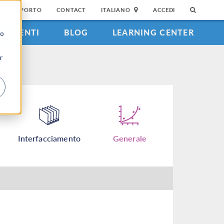
DI SUPPORTO
CONTACT
ITALIANO
ACCEDI
EVENTI
BLOG
LEARNING CENTER
to
r
Interfacciamento
Generale