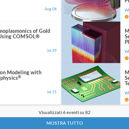
P
Aug 04
W
moplasmonics of Gold
M
s Using COMSOL®
S
P
Jul 29
W
ion Modeling with
M
®
physics
S
T
Jul 21
W
Visualizzati 6 eventi su 82
MOSTRA TUTTO