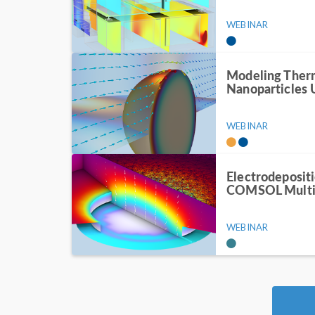
WEBINAR
Modeling Ther
Nanoparticle
WEBINAR
Electrodeposit
COMSOL Multi
WEBINAR