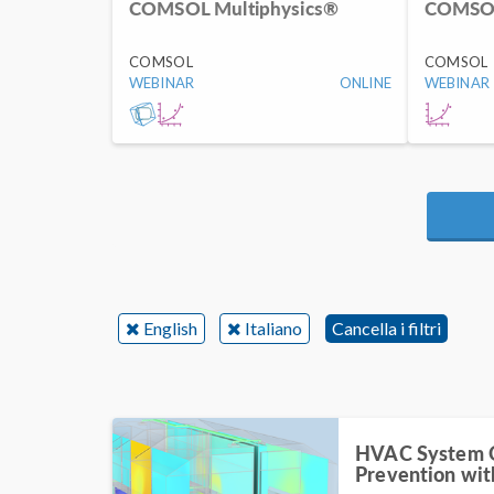
COMSOL Multiphysics®
COMSO
COMSOL
COMSOL
WEBINAR
ONLINE
WEBINAR
English
Italiano
Cancella i filtri
HVAC System O
Prevention w