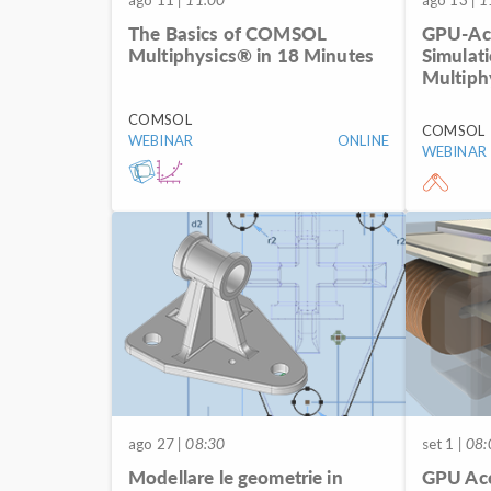
The Basics of COMSOL
GPU-Acc
Multiphysics® in 18 Minutes
Simulat
Multiph
COMSOL
COMSOL
WEBINAR
ONLINE
WEBINAR
ago 27
| 08:30
set 1
| 08:
Modellare le geometrie in
GPU Acc