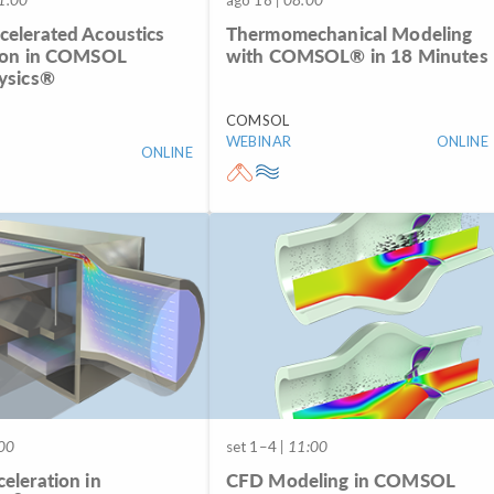
elerated Acoustics
Thermomechanical Modeling
ion in COMSOL
with COMSOL® in 18 Minutes
ysics®
COMSOL
WEBINAR
ONLINE
ONLINE
00
set 1–4
| 11:00
eleration in
CFD Modeling in COMSOL