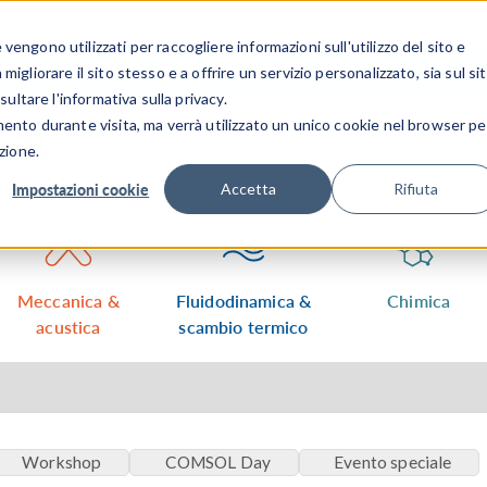
CENTRO 
engono utilizzati per raccogliere informazioni sull'utilizzo del sito e
SETTORI INDUSTRIALI
GALLERIA DEI VIDEO
igliorare il sito stesso e a offrire un servizio personalizzato, sia sul si
sultare l'informativa sulla privacy.
mento durante visita, ma verrà utilizzato un unico cookie nel browser pe
MSOL
zione.
Impostazioni cookie
Accetta
Rifiuta
Meccanica &
Fluidodinamica &
Chimica
acustica
scambio termico
Workshop
COMSOL Day
Evento speciale