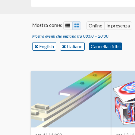
Mostra come:
Online
In presenza
Mostra eventi che iniziano tra 08:00 – 20:00
English
Italiano
Cancella i filtri
ago 11
| 11:00
ago 13
| 1