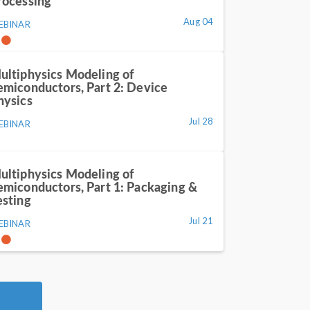
rocessing
Aug 04
EBINAR
ultiphysics Modeling of
emiconductors, Part 2: Device
hysics
Jul 28
EBINAR
ultiphysics Modeling of
emiconductors, Part 1: Packaging &
esting
Jul 21
EBINAR