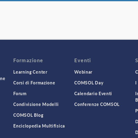
Formazione
Eventi
Learning Center
Webinar
C
one
Corsi di Formazione
COMSOL Day
I
Forum
Calendario Eventi
I
B
Condivisione Modelli
Conferenze COMSOL
P
COMSOL Blog
D
Enciclopedia Multifisica
D