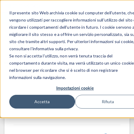
Il presente sito Web archivia cookie sul computer dell'utente, ch
ACCEDI
CONTACT
vengono utilizzati per raccogliere informazioni sull'utilizzo del sito
ricordare i comportamenti dell'utente in futuro. I cookie servono 
migliorare il sito stesso e a offrire un servizio personalizzato, sia su
Requisiti di sistema:
sito che tramite altri supporti. Per ulteriori informazioni sui cookie
consultare l'informativa sulla privacy.
COMSOL Server™ versione 6.4
Se non si accetta l'utilizzo, non verrà tenuta traccia del
comportamento durante visita, ma verrà utilizzato un unico cooki
Versione:
6.4.0.293
nel browser per ricordare che si è scelto di non registrare
informazioni sulla navigazione.
Impostazioni cookie
Accetta
Rifiuta
COMSOL Version 6.4