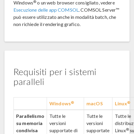
®
Windows
o un web browser consigliato, vedere
Esecuzione delle app COMSOL
. COMSOL Server™
può essere utilizzato anche in modalità batch, che
non richiede il rendering grafico.
Requisiti per i sistemi
paralleli
®
®
Windows
macOS
Linux
Parallelismo
Tutte le
Tutte le
Tutte le
su memoria
versioni
versioni
distribuz
®
condivisa
supportate di
supportate
Linux
su