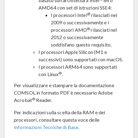
basato sull'architettura Intel
64 o
AMD64 con set di istruzioni SSE4:
®
I processori Intel
rilasciati nel
2009 o successivamente e i
®
processori AMD
rilasciati nel
2012 o successivamente
soddisfano questo requisito.
I processori Apple Silicon (M1 e
successivi) sono supportati con macOS.
I processori ARM64 sono supportati
®
con Linux
.
Per visualizzare e stampare la documentazione
COMSOL in formato PDF è necessario Adobe
®
Acrobat
Reader.
Per indicazioni sulla scelta della RAM e dei
processori, consultare questa voce delle
Informazioni Tecniche di Base
.