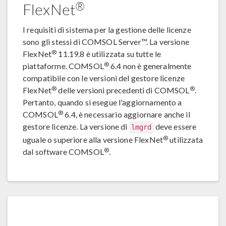
®
FlexNet
I requisiti di sistema per la gestione delle licenze
sono gli stessi di COMSOL Server™. La versione
®
FlexNet
11.19.8 è utilizzata su tutte le
®
piattaforme. COMSOL
6.4 non è generalmente
compatibile con le versioni del gestore licenze
®
®
FlexNet
delle versioni precedenti di COMSOL
.
Pertanto, quando si esegue l'aggiornamento a
®
COMSOL
6.4, è necessario aggiornare anche il
gestore licenze. La versione di
deve essere
lmgrd
®
uguale o superiore alla versione FlexNet
utilizzata
®
dal software COMSOL
.