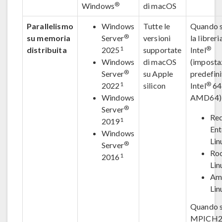
®
Windows
di macOS
Parallelismo
Windows
Tutte le
Quando si
®
su memoria
Server
versioni
la librer
1
®
distribuita
2025
supportate
Intel
Windows
di macOS
(imposta
®
Server
su Apple
predefini
1
®
2022
silicon
Intel
64
Windows
AMD64)
®
Server
Re
1
2019
Ent
Windows
Lin
®
Server
Ro
1
2016
Lin
Am
Lin
Quando si
MPICH