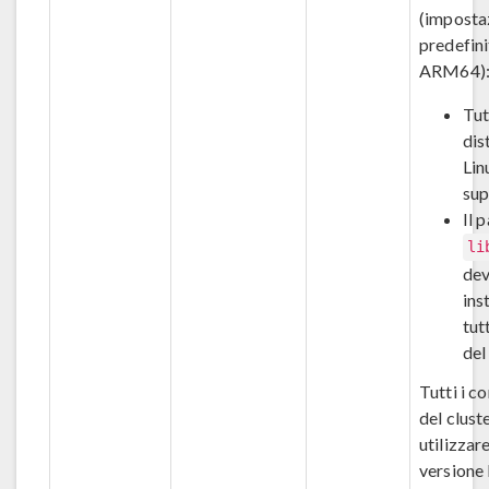
(imposta
predefini
ARM64)
Tut
dis
Lin
sup
Il 
li
dev
ins
tutt
del
Tutti i c
del clust
utilizzar
versione 