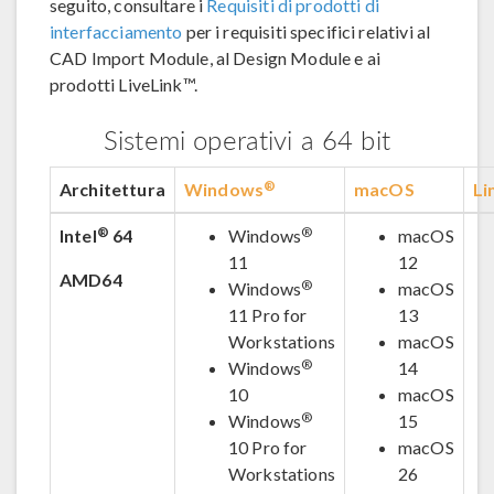
seguito, consultare i
Requisiti di prodotti di
interfacciamento
per i requisiti specifici relativi al
CAD Import Module, al Design Module e ai
prodotti LiveLink™.
Sistemi operativi a 64 bit
®
Architettura
Windows
macOS
Li
®
®
Intel
64
Windows
macOS
11
12
AMD64
®
Windows
macOS
11 Pro for
13
Workstations
macOS
®
Windows
14
10
macOS
®
Windows
15
10 Pro for
macOS
Workstations
26