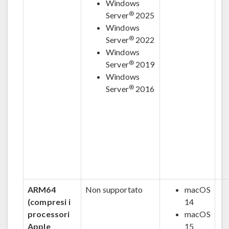
Windows
®
Server
2025
Windows
®
Server
2022
Windows
®
Server
2019
Windows
®
Server
2016
ARM64
Non supportato
macOS
(compresi i
14
processori
macOS
Apple
15