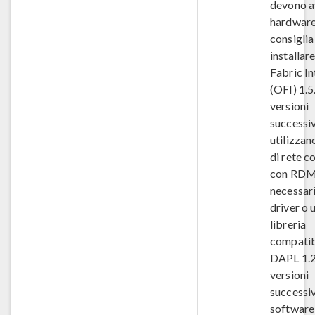
devono a
hardware 
consiglia
installar
Fabric In
(OFI) 1.5
versioni
successiv
utilizzan
di rete c
con RDM
necessar
driver o 
libreria
compatib
DAPL 1.2
versioni
successiv
software