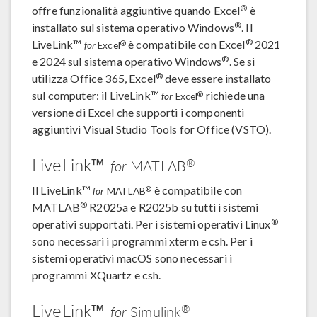
®
offre funzionalità aggiuntive quando Excel
è
®
installato sul sistema operativo Windows
. Il
®
LiveLink™
è compatibile con Excel
2021
®
for
Excel
®
e 2024 sul sistema operativo Windows
. Se si
®
utilizza Office 365, Excel
deve essere installato
sul computer: il LiveLink™
richiede una
®
for
Excel
versione di Excel che supporti i componenti
aggiuntivi Visual Studio Tools for Office (VSTO).
LiveLink™
®
for
MATLAB
Il LiveLink™
è compatibile con
®
for
MATLAB
®
MATLAB
R2025a e R2025b su tutti i sistemi
®
operativi supportati. Per i sistemi operativi Linux
sono necessari i programmi xterm e csh. Per i
sistemi operativi macOS sono necessari i
programmi XQuartz e csh.
LiveLink™
®
for
Simulink