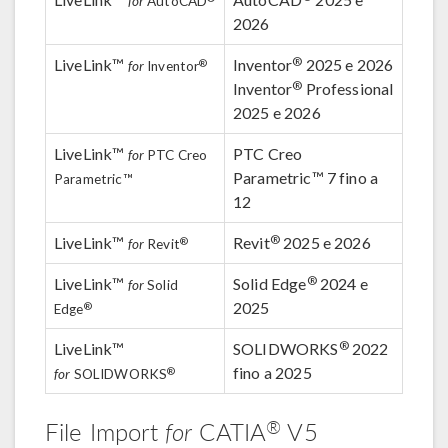
for
AutoCAD
2026
®
LiveLink™
Inventor
2025 e 2026
®
for
Inventor
®
Inventor
Professional
2025 e 2026
LiveLink™
PTC Creo
for
PTC Creo
Parametric™ 7 fino a
Parametric™
12
®
LiveLink™
Revit
2025 e 2026
®
for
Revit
®
LiveLink™
Solid Edge
2024 e
for
Solid
2025
®
Edge
®
LiveLink™
SOLIDWORKS
2022
fino a 2025
®
for
SOLIDWORKS
®
File Import
for
CATIA
V5