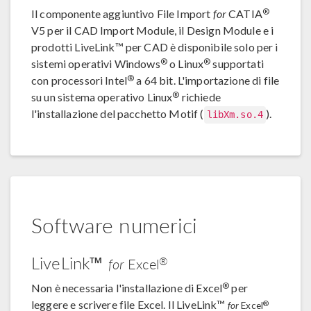
®
Il componente aggiuntivo File Import
for
CATIA
V5 per il CAD Import Module, il Design Module e i
prodotti LiveLink™ per CAD è disponibile solo per i
®
®
sistemi operativi Windows
o Linux
supportati
®
con processori Intel
a 64 bit. L'importazione di file
®
su un sistema operativo Linux
richiede
l'installazione del pacchetto Motif (
).
libXm.so.4
Software numerici
LiveLink™
®
for
Excel
®
Non è necessaria l'installazione di Excel
per
leggere e scrivere file Excel. Il LiveLink™
®
for
Excel