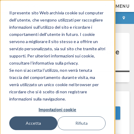
MENU
Il presente sito Web archivia cookie sul computer
ACCEDI
CONTACT
dell'utente, che vengono utilizzati per raccogliere
informazioni sull'utilizzo del sito e ricordare i
comportamenti dell'utente in futuro. I cookie
Requisiti di sistema: Prodotti di
servono a migliorare il sito stesso e a offrire un
servizio personalizzato, sia sul sito che tramite altri
Interfacciamento per la versione
supporti. Per ulteriori informazioni sui cookie,
6.4
consultare l'informativa sulla privacy.
Se non si accetta l'utilizzo, non verrà tenuta
Versione:
6.4.0.293
traccia del comportamento durante visita, ma
verrà utilizzato un unico cookie nel browser per
ricordare che si è scelto di non registrare
informazioni sulla navigazione.
Impostazioni cookie
COMSOL Version 6.4
Accetta
Rifiuta