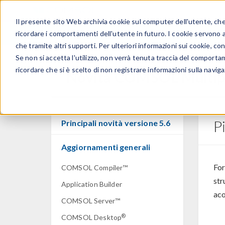
Il presente sito Web archivia cookie sul computer dell'utente, che v
PRODOTTI
ricordare i comportamenti dell'utente in futuro. I cookie servono a m
che tramite altri supporti. Per ulteriori informazioni sui cookie, con
Se non si accetta l'utilizzo, non verrà tenuta traccia del comporta
ricordare che si è scelto di non registrare informazioni sulla naviga
Novità COMSOL Multip
P
Principali novità versione 5.6
Aggiornamenti generali
For
COMSOL Compiler™
str
Application Builder
aco
COMSOL Server™
®
COMSOL Desktop