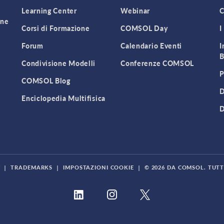
Learning Center
Webinar
C
one
Corsi di Formazione
COMSOL Day
I
Forum
Calendario Eventi
I
B
Condivisione Modelli
Conferenze COMSOL
P
COMSOL Blog
D
Enciclopedia Multifisica
D
Y
|
TRADEMARKS
|
IMPOSTAZIONI COOKIE
|
© 2026 DA COMSOL. TUTTI