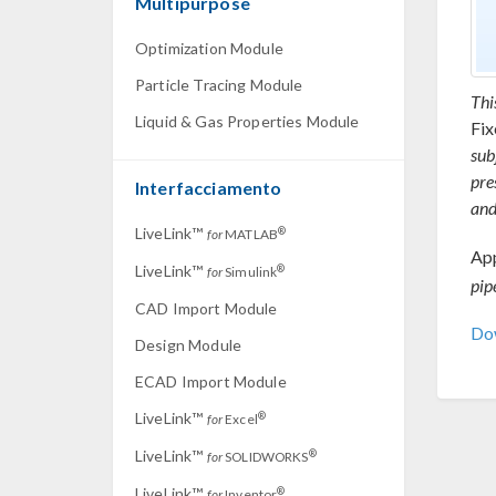
Multipurpose
Optimization Module
Particle Tracing Module
Thi
Liquid & Gas Properties Module
Fi
sub
pre
Interfacciamento
and
LiveLink™
®
for
MATLAB
App
LiveLink™
®
for
Simulink
pip
CAD Import Module
Dow
Design Module
ECAD Import Module
LiveLink™
®
for
Excel
LiveLink™
®
for
SOLIDWORKS
LiveLink™
®
for
Inventor