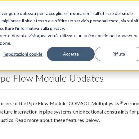
CENTRO 
engono utilizzati per raccogliere informazioni sull'utilizzo del sito e
SETTORI INDUSTRIALI
GALLERIA DEI VIDEO
igliorare il sito stesso e a offrire un servizio personalizzato, sia sul si
sultare l'informativa sulla privacy.
mento durante visita, ma verrà utilizzato un unico cookie nel browser pe
zione.
®
hysics
versione 5.6
Impostazioni cookie
Accetta
Rifiuta
ipe Flow Module Updates
®
 users of the Pipe Flow Module, COMSOL Multiphysics
version
ucture interaction in pipe systems, unidirectional constraints for 
ustics. Read more about these features below.