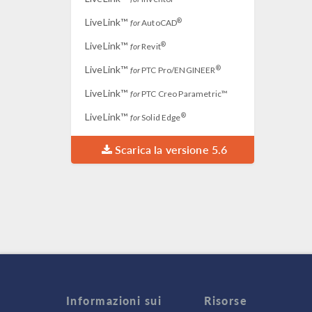
LiveLink™
®
for
AutoCAD
LiveLink™
®
for
Revit
LiveLink™
®
for
PTC Pro/ENGINEER
LiveLink™
for
PTC Creo Parametric™
LiveLink™
®
for
Solid Edge
Scarica la versione 5.6
Informazioni sui
Risorse