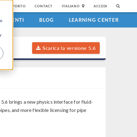
DI SUPPORTO
CONTACT
ITALIANO
ACCEDI
EVENTI
BLOG
LEARNING CENTER
to
r
Scarica la versione 5.6
 5.6 brings a new physics interface for fluid-
pipes, and more flexible licensing for pipe