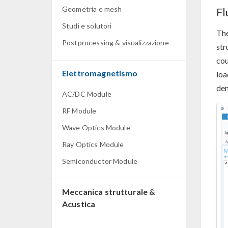
Geometria e mesh
Fl
Studi e solutori
Th
Postprocessing & visualizzazione
str
cou
Elettromagnetismo
loa
dem
AC/DC Module
RF Module
Wave Optics Module
Ray Optics Module
Semiconductor Module
Meccanica strutturale &
Acustica