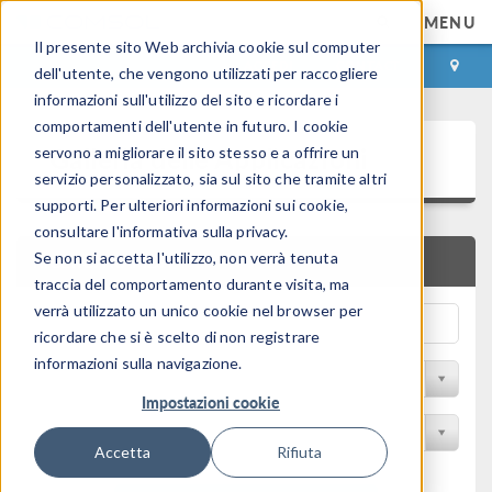
MENU
Il presente sito Web archivia cookie sul computer
ACCEDI
CONTACT
dell'utente, che vengono utilizzati per raccogliere
informazioni sull'utilizzo del sito e ricordare i
comportamenti dell'utente in futuro. I cookie
Galleria delle Applicazioni
servono a migliorare il sito stesso e a offrire un
servizio personalizzato, sia sul sito che tramite altri
supporti. Per ulteriori informazioni sui cookie,
consultare l'informativa sulla privacy.
Se non si accetta l'utilizzo, non verrà tenuta
RICERCA RAPIDA
traccia del comportamento durante visita, ma
verrà utilizzato un unico cookie nel browser per
ricordare che si è scelto di non registrare
informazioni sulla navigazione.
Filtro per disciplina
Impostazioni cookie
Filtra per Prodotto
Accetta
Rifiuta