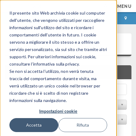
MENU
Il presente sito Web archivia cookie sul computer
ACCEDI
CONTACT
dell'utente, che vengono utilizzati per raccogliere
informazioni sull'utilizzo del sito e ricordare i
comportamenti dell'utente in futuro. I cookie
Galleria delle Applicazioni
servono a migliorare il sito stesso e a offrire un
servizio personalizzato, sia sul sito che tramite altri
supporti. Per ulteriori informazioni sui cookie,
consultare l'informativa sulla privacy.
Se non si accetta l'utilizzo, non verrà tenuta
RICERCA RAPIDA
traccia del comportamento durante visita, ma
verrà utilizzato un unico cookie nel browser per
ricordare che si è scelto di non registrare
informazioni sulla navigazione.
Filtro per disciplina
Impostazioni cookie
Filtra per Prodotto
Accetta
Rifiuta