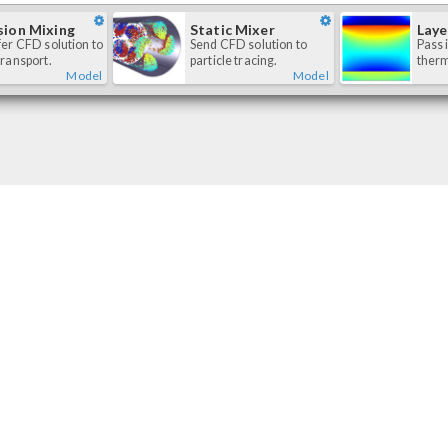
sion Mixing
Static Mixer
Laye
er CFD solution to
Send CFD solution to
Pass 
ransport.
particle tracing.
therm
Model
Model