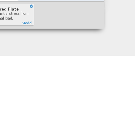
red Plate
initial stress from
al load.
Model