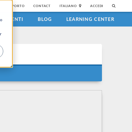
DI SUPPORTO
CONTACT
ITALIANO
ACCEDI
EVENTI
BLOG
LEARNING CENTER
to
r