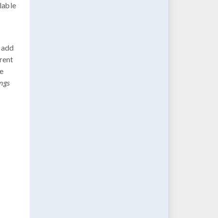
lable
d add
erent
he
ings