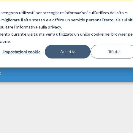
CENTRO 
engono utilizzati per raccogliere informazioni sull'utilizzo del sito e
SETTORI INDUSTRIALI
GALLERIA DEI VIDEO
igliorare il sito stesso e a offrire un servizio personalizzato, sia sul si
sultare l'informativa sulla privacy.
mento durante visita, ma verrà utilizzato un unico cookie nel browser pe
zione.
Impostazioni cookie
Accetta
Rifiuta
®