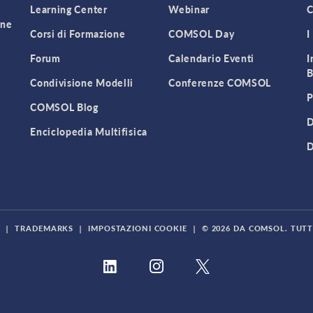
Learning Center
Webinar
C
one
Corsi di Formazione
COMSOL Day
I
Forum
Calendario Eventi
I
B
Condivisione Modelli
Conferenze COMSOL
P
COMSOL Blog
D
Enciclopedia Multifisica
D
Y
|
TRADEMARKS
|
IMPOSTAZIONI COOKIE
|
© 2026 DA COMSOL. TUTTI