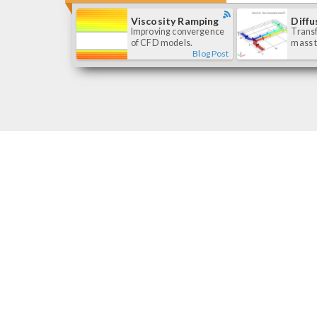
Viscosity Ramping
Diffu
Improving convergence
Transf
of CFD models.
mass t
Blog Post