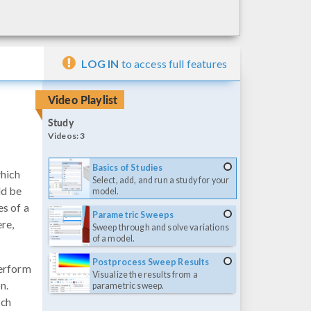
LOG IN
to access full features
Video Playlist
Study
Videos:
3
Basics of Studies
which
Select, add, and run a study for your
ld be
model.
es of a
Parametric Sweeps
re,
Sweep through and solve variations
of a model.
Postprocess Sweep Results
perform
Visualize the results from a
n.
parametric sweep.
ich