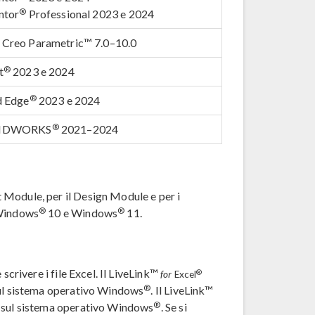
®
ntor
Professional 2023 e 2024
Creo Parametric™ 7.0–10.0
®
t
2023 e 2024
®
d Edge
2023 e 2024
®
IDWORKS
2021–2024
 Module, per il Design Module e per i
®
®
 Windows
10 e Windows
11.
scrivere i file Excel. Il LiveLink™
®
for
Excel
®
sul sistema operativo Windows
. Il LiveLink™
®
sul sistema operativo Windows
. Se si