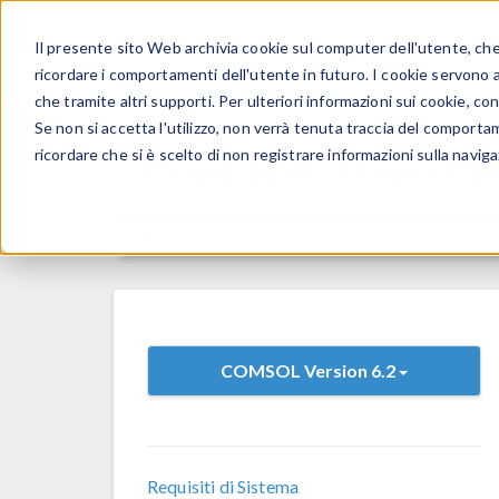
Il presente sito Web archivia cookie sul computer dell'utente, che v
PRODOTTI
ricordare i comportamenti dell'utente in futuro. I cookie servono a m
che tramite altri supporti. Per ulteriori informazioni sui cookie, con
Se non si accetta l'utilizzo, non verrà tenuta traccia del comporta
ricordare che si è scelto di non registrare informazioni sulla naviga
Requisiti di sistema: Pr
Versioni:
6.2.0.278
6.2.0.290
6.2.0.33
COMSOL Version 6.2
Requisiti di Sistema