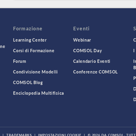
Formazione
Eventi
Learning Center
Webinar
C
one
Corsi di Formazione
COMSOL Day
I
Forum
Calendario Eventi
I
B
Condivisione Modelli
Conferenze COMSOL
P
COMSOL Blog
D
Enciclopedia Multifisica
D
Y
|
TRADEMARKS
|
IMPOSTAZIONI COOKIE
|
© 2026 DA COMSOL. TUTTI