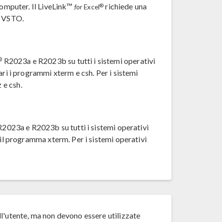
computer. Il LiveLink™
richiede una
®
for
Excel
i VSTO.
®
R2023a e R2023b su tutti i sistemi operativi
ari i programmi xterm e csh. Per i sistemi
 e csh.
2023a e R2023b su tutti i sistemi operativi
il programma xterm. Per i sistemi operativi
l'utente, ma non devono essere utilizzate