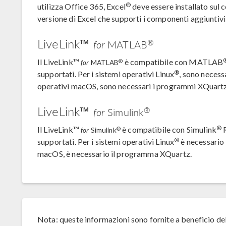
®
utilizza Office 365, Excel
deve essere installato sul 
versione di Excel che supporti i componenti aggiuntiv
LiveLink™
®
for
MATLAB
Il LiveLink™
è compatibile con MATLAB
®
for
MATLAB
®
supportati. Per i sistemi operativi Linux
, sono necess
operativi macOS, sono necessari i programmi XQuartz
LiveLink™
®
for
Simulink
®
Il LiveLink™
è compatibile con Simulink
R
®
for
Simulink
®
supportati. Per i sistemi operativi Linux
è necessario 
macOS, è necessario il programma XQuartz.
Nota: queste informazioni sono fornite a beneficio del