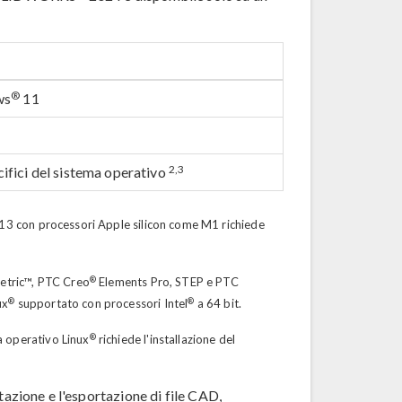
®
ws
11
2,3
cifici del sistema operativo
 13 con processori Apple silicon come M1 richiede
®
metric™, PTC Creo
Elements Pro, STEP e PTC
®
®
ux
supportato con processori Intel
a 64 bit.
®
a operativo Linux
richiede l'installazione del
tazione e l'esportazione di file CAD,