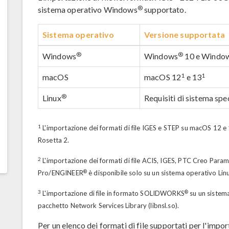
®
sistema operativo Windows
supportato.
Sistema operativo
Versione supportata
®
®
Windows
Windows
10 e Windo
1
1
macOS
macOS 12
e 13
®
Linux
Requisiti di sistema spe
1
L'importazione dei formati di file IGES e STEP su macOS 12 e
Rosetta 2.
2
L'importazione dei formati di file ACIS, IGES, PTC Creo Para
®
Pro/ENGINEER
è disponibile solo su un sistema operativo Lin
3
®
L'importazione di file in formato SOLIDWORKS
su un sistem
pacchetto Network Services Library (libnsl.so).
Per un elenco dei formati di file supportati per l'impor