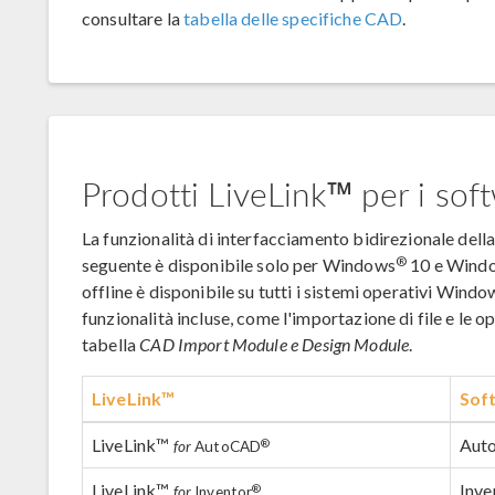
consultare la
tabella delle specifiche CAD
.
Prodotti LiveLink™ per i so
La funzionalità di interfacciamento bidirezionale della 
®
seguente è disponibile solo per Windows
10 e Wind
offline è disponibile su tutti i sistemi operativi Windo
funzionalità incluse, come l'importazione di file e le
tabella
CAD Import Module e Design Module
.
LiveLink™
Sof
LiveLink™
Aut
®
for
AutoCAD
LiveLink™
Inve
®
for
Inventor