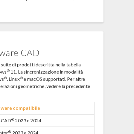
ftware CAD
suite di prodotti descritta nella tabella
®
ows
11. La sincronizzazione in modalità
®
®
ws
, Linux
e macOS supportati. Per altre
 operazioni geometriche, vedere la precedente
tware compatibile
®
oCAD
2023 e 2024
®
ntor
2023 e 2024