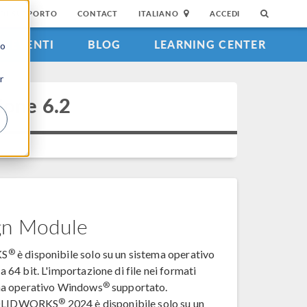
DI SUPPORTO
CONTACT
ITALIANO
ACCEDI
EVENTI
BLOG
LEARNING CENTER
to
r
ione 6.2
gn Module
®
KS
è disponibile solo su un sistema operativo
a 64 bit. L'importazione di file nei formati
®
ema operativo Windows
supportato.
®
SOLIDWORKS
2024 è disponibile solo su un