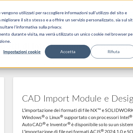
CENTRO 
engono utilizzati per raccogliere informazioni sull'utilizzo del sito e
SETTORI INDUSTRIALI
GALLERIA DEI VIDEO
igliorare il sito stesso e a offrire un servizio personalizzato, sia sul si
sultare l'informativa sulla privacy.
mento durante visita, ma verrà utilizzato un unico cookie nel browser pe
zione.
odotti di interfacciamento per vers
Impostazioni cookie
Accetta
Rifiuta
9
6.2.0.415
6.2.0.658
CAD Import Module e Desi
L'importazione dei formati di file NX™ e SOLIDWOR
®
®
®
Windows
o Linux
supportato con processori Intel
®
®
AutoCAD
e Inventor
è disponibile solo su un sist
®
L'importazione di file nei formati ACIS
2024 1.0 e 