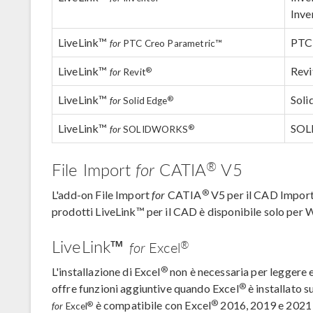
Inve
LiveLink™
PTC 
for
PTC Creo Parametric™
LiveLink™
Revi
®
for
Revit
LiveLink™
Soli
®
for
Solid Edge
LiveLink™
SOL
®
for
SOLIDWORKS
®
File Import
for
CATIA
V5
®
L'add-on File Import
for
CATIA
V5 per il CAD Import
prodotti LiveLink™ per il CAD è disponibile solo per
LiveLink™
®
for
Excel
®
L'installazione di Excel
non è necessaria per leggere e 
®
offre funzioni aggiuntive quando Excel
è installato 
®
è compatibile con Excel
2016, 2019 e 2021 
®
for
Excel