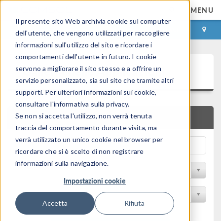
MENU
Il presente sito Web archivia cookie sul computer
ACCEDI
CONTACT
dell'utente, che vengono utilizzati per raccogliere
informazioni sull'utilizzo del sito e ricordare i
comportamenti dell'utente in futuro. I cookie
Galleria delle Applicazioni
servono a migliorare il sito stesso e a offrire un
servizio personalizzato, sia sul sito che tramite altri
supporti. Per ulteriori informazioni sui cookie,
consultare l'informativa sulla privacy.
Se non si accetta l'utilizzo, non verrà tenuta
RICERCA RAPIDA
traccia del comportamento durante visita, ma
verrà utilizzato un unico cookie nel browser per
ricordare che si è scelto di non registrare
informazioni sulla navigazione.
Filtro per disciplina
Impostazioni cookie
Filtra per Prodotto
Accetta
Rifiuta