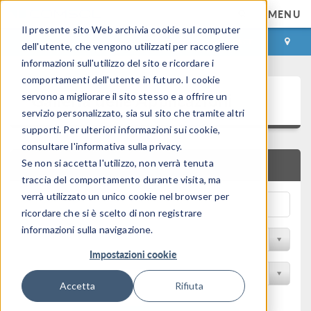
MENU
Il presente sito Web archivia cookie sul computer
ACCEDI
CONTACT
dell'utente, che vengono utilizzati per raccogliere
informazioni sull'utilizzo del sito e ricordare i
comportamenti dell'utente in futuro. I cookie
Galleria delle Applicazioni
servono a migliorare il sito stesso e a offrire un
servizio personalizzato, sia sul sito che tramite altri
supporti. Per ulteriori informazioni sui cookie,
consultare l'informativa sulla privacy.
Se non si accetta l'utilizzo, non verrà tenuta
RICERCA RAPIDA
traccia del comportamento durante visita, ma
verrà utilizzato un unico cookie nel browser per
ricordare che si è scelto di non registrare
informazioni sulla navigazione.
Filtro per disciplina
Impostazioni cookie
Filtra per Prodotto
Accetta
Rifiuta