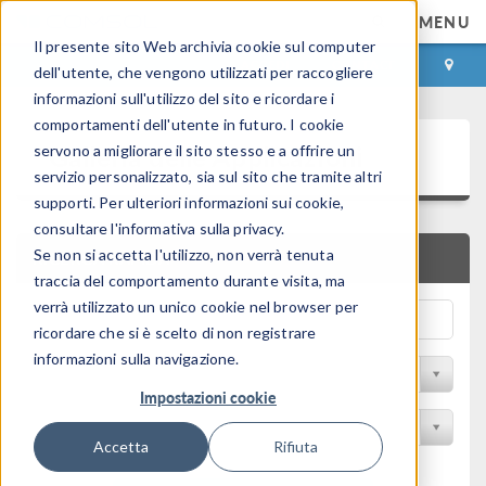
MENU
Il presente sito Web archivia cookie sul computer
ACCEDI
CONTACT
dell'utente, che vengono utilizzati per raccogliere
informazioni sull'utilizzo del sito e ricordare i
comportamenti dell'utente in futuro. I cookie
Galleria delle Applicazioni
servono a migliorare il sito stesso e a offrire un
servizio personalizzato, sia sul sito che tramite altri
supporti. Per ulteriori informazioni sui cookie,
consultare l'informativa sulla privacy.
Se non si accetta l'utilizzo, non verrà tenuta
RICERCA RAPIDA
traccia del comportamento durante visita, ma
verrà utilizzato un unico cookie nel browser per
ricordare che si è scelto di non registrare
informazioni sulla navigazione.
Filtro per disciplina
Impostazioni cookie
Filtra per Prodotto
Accetta
Rifiuta