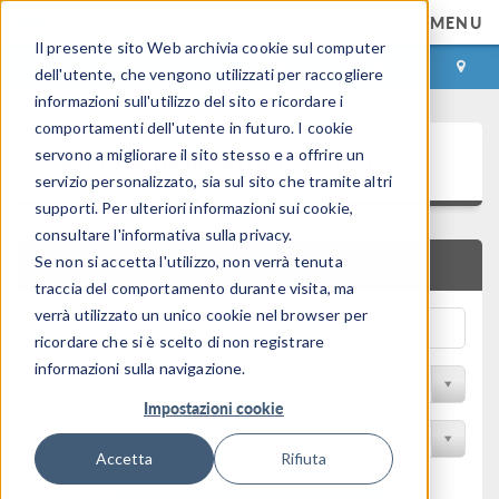
MENU
Il presente sito Web archivia cookie sul computer
ACCEDI
CONTACT
dell'utente, che vengono utilizzati per raccogliere
informazioni sull'utilizzo del sito e ricordare i
comportamenti dell'utente in futuro. I cookie
Galleria delle Applicazioni
servono a migliorare il sito stesso e a offrire un
servizio personalizzato, sia sul sito che tramite altri
supporti. Per ulteriori informazioni sui cookie,
consultare l'informativa sulla privacy.
Se non si accetta l'utilizzo, non verrà tenuta
RICERCA RAPIDA
traccia del comportamento durante visita, ma
verrà utilizzato un unico cookie nel browser per
ricordare che si è scelto di non registrare
informazioni sulla navigazione.
Filtro per disciplina
Impostazioni cookie
Filtra per Prodotto
Accetta
Rifiuta