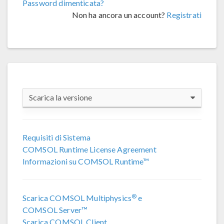
Password dimenticata?
Non ha ancora un account?
Registrati
Scarica la versione
COMSOL 6.4
Requisiti di Sistema
COMSOL Runtime License Agreement
COMSOL 6.3
Informazioni su COMSOL Runtime™
COMSOL 6.2 Update 4
(6.2.0.658)
®
Scarica COMSOL Multiphysics
e
COMSOL 6.2 Update 3
(6.2.0.415)
COMSOL Server™
Scarica COMSOL Client
COMSOL 6.2 Update 2
(6.2.0.339)