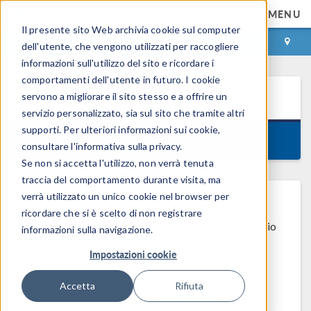
MENU
Il presente sito Web archivia cookie sul computer
ACCEDI
CONTACT
dell'utente, che vengono utilizzati per raccogliere
informazioni sull'utilizzo del sito e ricordare i
comportamenti dell'utente in futuro. I cookie
COMSOL Runtime™
6.0
servono a migliorare il sito stesso e a offrire un
servizio personalizzato, sia sul sito che tramite altri
supporti. Per ulteriori informazioni sui cookie,
Version 6.0.0.312, December 14, 2021
consultare l'informativa sulla privacy.
Se non si accetta l'utilizzo, non verrà tenuta
traccia del comportamento durante visita, ma
verrà utilizzato un unico cookie nel browser per
Per scaricare COMSOL Runtime™, accedere al
ricordare che si è scelto di non registrare
proprio account COMSOL Access. Sarà necessario
informazioni sulla navigazione.
avere una licenza COMSOL Compiler in
Impostazioni cookie
manutenzione collegata al proprio account
COMSOL Access.
Accetta
Rifiuta
Se non si dispone ancora di un account COMSOL