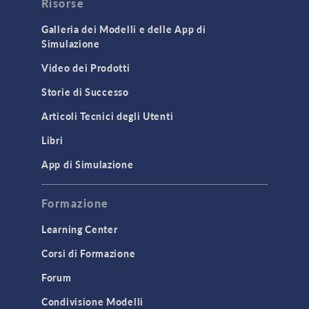
Risorse
COMSOL 5.6 Update 2
(5.6.0.401)
Galleria dei Modelli e delle App di
Simulazione
COMSOL 5.6 Update 1
(5.6.0.341)
Video dei Prodotti
COMSOL 5.6
(5.6.0.280)
Storie di Successo
COMSOL 5.6 Pre-Release 1
(5.6.0.249)
Articoli Tecnici degli Utenti
Libri
COMSOL 5.5 Update 3
(5.5.0.359)
App di Simulazione
COMSOL 5.5 Update 2
(5.5.0.352)
COMSOL 5.5 Update 1
(5.5.0.306)
Formazione
COMSOL 5.5
(5.5.0.292)
Learning Center
Corsi di Formazione
Forum
Condivisione Modelli