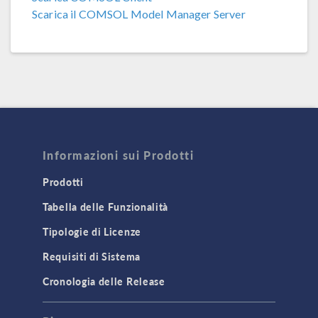
Scarica il COMSOL Model Manager Server
COMSOL 6.2 Update 1
(6.2.0.290)
COMSOL 6.2
(6.2.0.278)
COMSOL 6.1 Update 2.1
(6.1.0.357)
COMSOL 6.1 Update 2
(6.1.0.346)
COMSOL 6.1 Update 1
(6.1.0.282)
Informazioni sui Prodotti
COMSOL 6.1
(6.1.0.252)
Prodotti
Tabella delle Funzionalità
COMSOL 6.0 Update 2
(6.0.0.405)
Tipologie di Licenze
COMSOL 6.0 Update 1
(6.0.0.354)
Requisiti di Sistema
COMSOL 6.0 Update 0
(6.0.0.318)
Cronologia delle Release
COMSOL 6.0
(6.0.0.312)