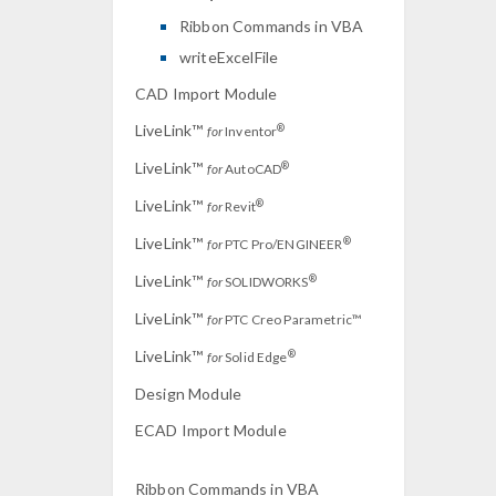
Ribbon Commands in VBA
writeExcelFile
CAD Import Module
LiveLink™
®
for
Inventor
LiveLink™
®
for
AutoCAD
LiveLink™
®
for
Revit
LiveLink™
®
for
PTC Pro/ENGINEER
LiveLink™
®
for
SOLIDWORKS
LiveLink™
for
PTC Creo Parametric™
LiveLink™
®
for
Solid Edge
Design Module
ECAD Import Module
Ribbon Commands in VBA