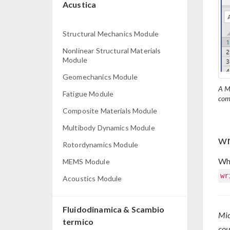
Acustica
Structural Mechanics Module
Nonlinear Structural Materials
Module
Geomechanics Module
A M
Fatigue Module
com
Composite Materials Module
Multibody Dynamics Module
wr
Rotordynamics Module
Whe
MEMS Module
wr
Acoustics Module
Fluidodinamica & Scambio
Mic
termico
cou