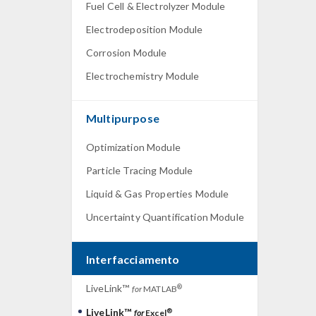
Fuel Cell & Electrolyzer Module
Electrodeposition Module
Corrosion Module
Electrochemistry Module
Multipurpose
Optimization Module
Particle Tracing Module
Liquid & Gas Properties Module
Uncertainty Quantification Module
Interfacciamento
LiveLink™
®
for
MATLAB
LiveLink™
®
for
Excel