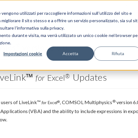
CENTRO 
engono utilizzati per raccogliere informazioni sull'utilizzo del sito e
SETTORI INDUSTRIALI
GALLERIA DEI VIDEO
igliorare il sito stesso e a offrire un servizio personalizzato, sia sul si
sultare l'informativa sulla privacy.
mento durante visita, ma verrà utilizzato un unico cookie nel browser pe
zione.
®
sics
versione 6.0
Impostazioni cookie
Accetta
Rifiuta
iveLink™
Updates
®
for
Excel
®
 users of LiveLink™
, COMSOL Multiphysics
version 6.
®
for
Excel
 Applications (VBA) and the ability to include expressions in ex
ow.