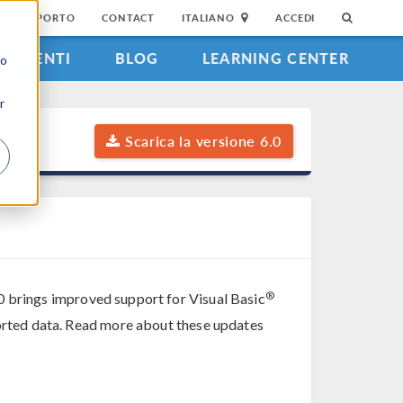
DI SUPPORTO
CONTACT
ITALIANO
ACCEDI
EVENTI
BLOG
LEARNING CENTER
to
r
Scarica la versione 6.0
®
0 brings improved support for Visual Basic
ported data. Read more about these updates