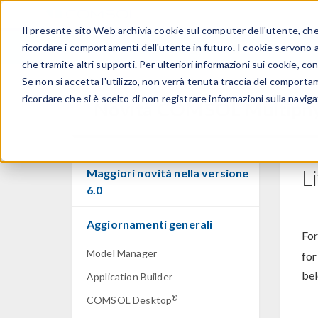
Il presente sito Web archivia cookie sul computer dell'utente, che v
PRODOTTI
ricordare i comportamenti dell'utente in futuro. I cookie servono a m
che tramite altri supporti. Per ulteriori informazioni sui cookie, con
Se non si accetta l'utilizzo, non verrà tenuta traccia del comporta
ricordare che si è scelto di non registrare informazioni sulla naviga
Novità COMSOL Multiphy
L
Maggiori novità nella versione
6.0
Aggiornamenti generali
For
Model Manager
for
bel
Application Builder
®
COMSOL Desktop