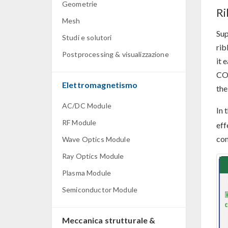
Geometrie
Ri
Mesh
Sup
Studi e solutori
rib
Postprocessing & visualizzazione
it 
COM
Elettromagnetismo
the
AC/DC Module
In 
RF Module
eff
co
Wave Optics Module
Ray Optics Module
Plasma Module
Semiconductor Module
Meccanica strutturale &