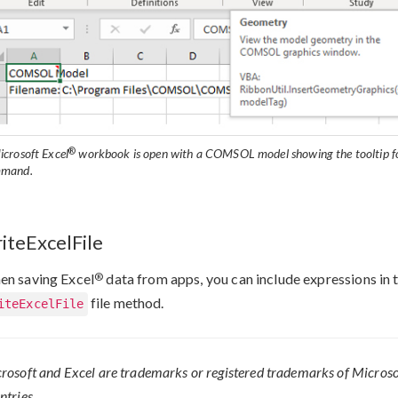
®
icrosoft Excel
workbook is open with a COMSOL model showing the tooltip f
mand.
iteExcelFile
®
n saving Excel
data from apps, you can include expressions in 
file method.
iteExcelFile
rosoft and Excel are trademarks or registered trademarks of Microsof
ntries.