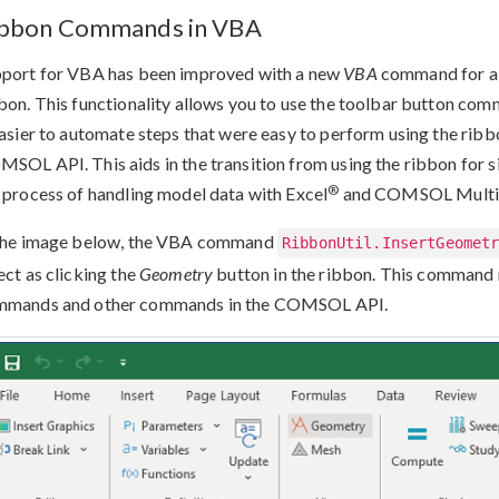
bbon Commands in VBA
port for VBA has been improved with a new
VBA
command for al
bon. This functionality allows you to use the toolbar button c
easier to automate steps that were easy to perform using the ribb
SOL API. This aids in the transition from using the ribbon for s
®
 process of handling model data with Excel
and COMSOL Multi
the image below, the VBA command
RibbonUtil.InsertGeomet
ect as clicking the
Geometry
button in the ribbon. This command
mmands and other commands in the COMSOL API.