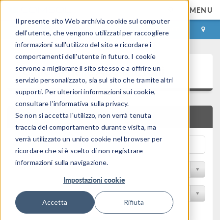
MENU
Il presente sito Web archivia cookie sul computer
ACCEDI
CONTACT
dell'utente, che vengono utilizzati per raccogliere
informazioni sull'utilizzo del sito e ricordare i
comportamenti dell'utente in futuro. I cookie
Galleria delle Applicazioni
servono a migliorare il sito stesso e a offrire un
servizio personalizzato, sia sul sito che tramite altri
supporti. Per ulteriori informazioni sui cookie,
consultare l'informativa sulla privacy.
Se non si accetta l'utilizzo, non verrà tenuta
RICERCA RAPIDA
traccia del comportamento durante visita, ma
verrà utilizzato un unico cookie nel browser per
ricordare che si è scelto di non registrare
informazioni sulla navigazione.
Filtro per disciplina
Impostazioni cookie
Filtra per Prodotto
Accetta
Rifiuta