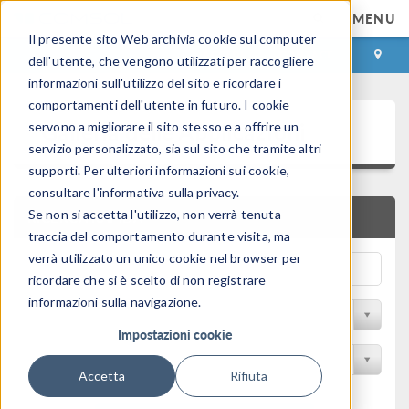
MENU
Il presente sito Web archivia cookie sul computer
ACCEDI
CONTACT
dell'utente, che vengono utilizzati per raccogliere
informazioni sull'utilizzo del sito e ricordare i
comportamenti dell'utente in futuro. I cookie
Galleria delle Applicazioni
servono a migliorare il sito stesso e a offrire un
servizio personalizzato, sia sul sito che tramite altri
supporti. Per ulteriori informazioni sui cookie,
consultare l'informativa sulla privacy.
Se non si accetta l'utilizzo, non verrà tenuta
RICERCA RAPIDA
traccia del comportamento durante visita, ma
verrà utilizzato un unico cookie nel browser per
ricordare che si è scelto di non registrare
informazioni sulla navigazione.
Filtro per disciplina
Impostazioni cookie
Filtra per Prodotto
Accetta
Rifiuta