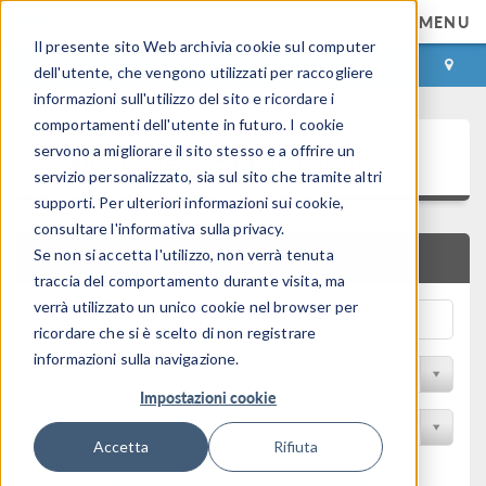
MENU
Il presente sito Web archivia cookie sul computer
ACCEDI
CONTACT
dell'utente, che vengono utilizzati per raccogliere
informazioni sull'utilizzo del sito e ricordare i
comportamenti dell'utente in futuro. I cookie
Galleria delle Applicazioni
servono a migliorare il sito stesso e a offrire un
servizio personalizzato, sia sul sito che tramite altri
supporti. Per ulteriori informazioni sui cookie,
consultare l'informativa sulla privacy.
Se non si accetta l'utilizzo, non verrà tenuta
RICERCA RAPIDA
traccia del comportamento durante visita, ma
verrà utilizzato un unico cookie nel browser per
ricordare che si è scelto di non registrare
informazioni sulla navigazione.
Filtro per disciplina
Impostazioni cookie
Filtra per Prodotto
Accetta
Rifiuta