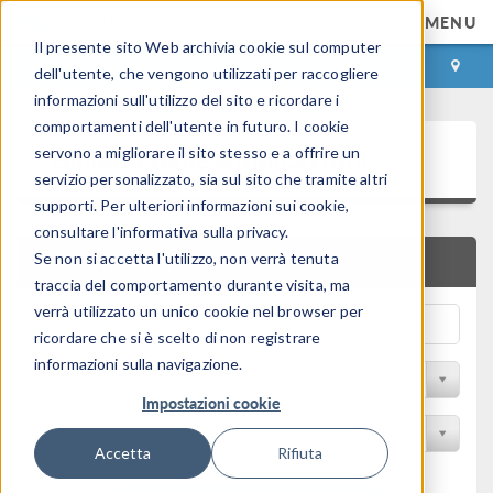
MENU
Il presente sito Web archivia cookie sul computer
ACCEDI
CONTACT
dell'utente, che vengono utilizzati per raccogliere
informazioni sull'utilizzo del sito e ricordare i
comportamenti dell'utente in futuro. I cookie
Galleria delle Applicazioni
servono a migliorare il sito stesso e a offrire un
servizio personalizzato, sia sul sito che tramite altri
supporti. Per ulteriori informazioni sui cookie,
consultare l'informativa sulla privacy.
Se non si accetta l'utilizzo, non verrà tenuta
RICERCA RAPIDA
traccia del comportamento durante visita, ma
verrà utilizzato un unico cookie nel browser per
ricordare che si è scelto di non registrare
informazioni sulla navigazione.
Filtro per disciplina
Impostazioni cookie
Filtra per Prodotto
Accetta
Rifiuta