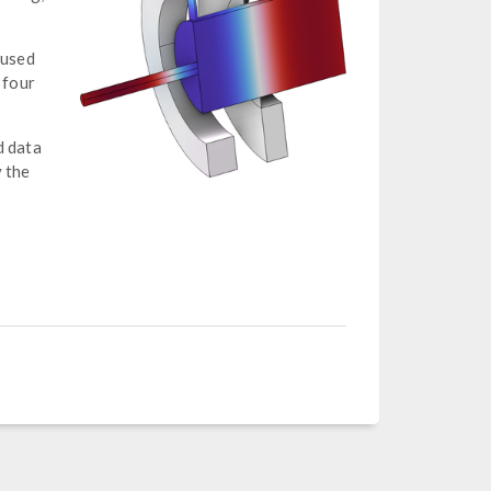
 used
 four
d data
y the