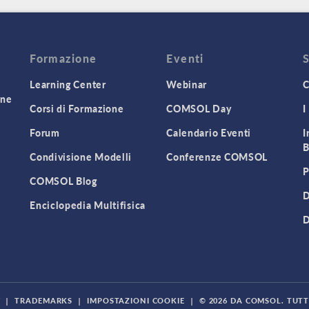
Formazione
Eventi
Learning Center
Webinar
C
one
Corsi di Formazione
COMSOL Day
I
Forum
Calendario Eventi
I
B
Condivisione Modelli
Conferenze COMSOL
P
COMSOL Blog
D
Enciclopedia Multifisica
D
Y
|
TRADEMARKS
|
IMPOSTAZIONI COOKIE
|
© 2026 DA COMSOL. TUTTI