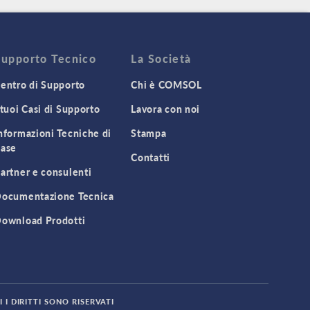
Supporto Tecnico
La Società
entro di Supporto
Chi è COMSOL
 tuoi Casi di Supporto
Lavora con noi
nformazioni Tecniche di
Stampa
ase
Contatti
artner e consulenti
ocumentazione Tecnica
ownload Prodotti
 I DIRITTI SONO RISERVATI