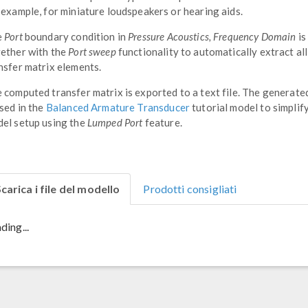
 example, for miniature loudspeakers or hearing aids.
e
Port
boundary condition in
Pressure Acoustics, Frequency Domain
is
ether with the
Port sweep
functionality to automatically extract all
nsfer matrix elements.
 computed transfer matrix is exported to a text file. The generate
used in the
Balanced Armature Transducer
tutorial model to simplif
el setup using the
Lumped Port
feature.
carica i file del modello
Prodotti consigliati
ding...