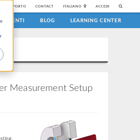
DI SUPPORTO
CONTACT
ITALIANO
ACCEDI
EVENTI
BLOG
LEARNING CENTER
to
r
pler Measurement Setup
sting,