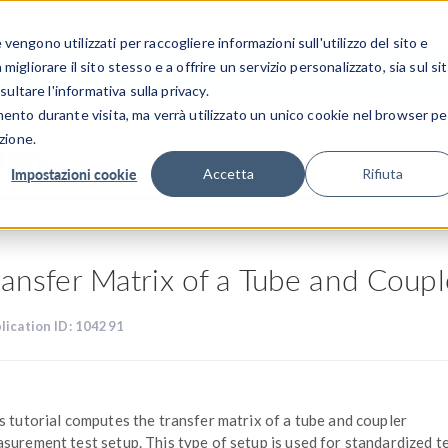
CENTRO 
engono utilizzati per raccogliere informazioni sull'utilizzo del sito e
SETTORI INDUSTRIALI
GALLERIA DEI VIDEO
igliorare il sito stesso e a offrire un servizio personalizzato, sia sul si
sultare l'informativa sulla privacy.
mento durante visita, ma verrà utilizzato un unico cookie nel browser pe
zione.
ioni
Impostazioni cookie
Accetta
Rifiuta
ransfer Matrix of a Tube and Cou
lication ID: 104291
s tutorial computes the transfer matrix of a tube and coupler
surement test setup. This type of setup is used for standardized te