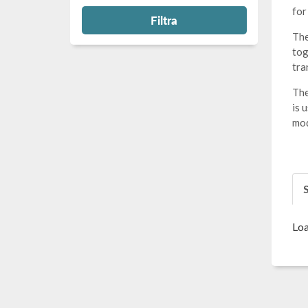
for
Filtra
Th
tog
tra
The
is 
mod
S
Loa