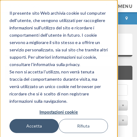
MENU
Il presente sito Web archivia cookie sul computer
ACCEDI
CONTACT
dell'utente, che vengono utilizzati per raccogliere
informazioni sull'utilizzo del sito e ricordare i
comportamenti dell'utente in futuro. I cookie
Galleria delle Applicazioni
servono a migliorare il sito stesso e a offrire un
servizio personalizzato, sia sul sito che tramite altri
supporti. Per ulteriori informazioni sui cookie,
consultare l'informativa sulla privacy.
Se non si accetta l'utilizzo, non verrà tenuta
RICERCA RAPIDA
traccia del comportamento durante visita, ma
verrà utilizzato un unico cookie nel browser per
ricordare che si è scelto di non registrare
informazioni sulla navigazione.
Filtro per disciplina
Impostazioni cookie
Filtra per Prodotto
Accetta
Rifiuta