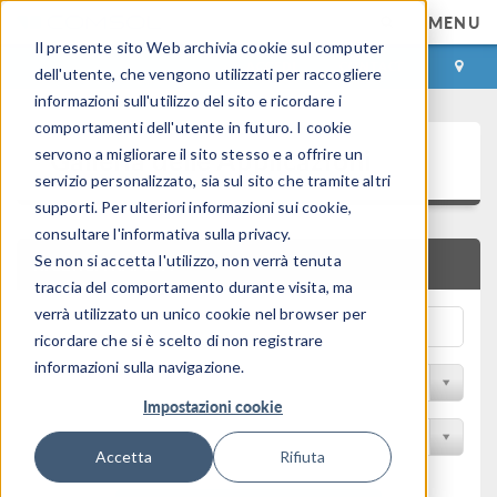
MENU
Il presente sito Web archivia cookie sul computer
ACCEDI
CONTACT
dell'utente, che vengono utilizzati per raccogliere
informazioni sull'utilizzo del sito e ricordare i
comportamenti dell'utente in futuro. I cookie
Galleria delle Applicazioni
servono a migliorare il sito stesso e a offrire un
servizio personalizzato, sia sul sito che tramite altri
supporti. Per ulteriori informazioni sui cookie,
consultare l'informativa sulla privacy.
Se non si accetta l'utilizzo, non verrà tenuta
RICERCA RAPIDA
traccia del comportamento durante visita, ma
verrà utilizzato un unico cookie nel browser per
ricordare che si è scelto di non registrare
informazioni sulla navigazione.
Filtro per disciplina
Impostazioni cookie
Filtra per Prodotto
Accetta
Rifiuta