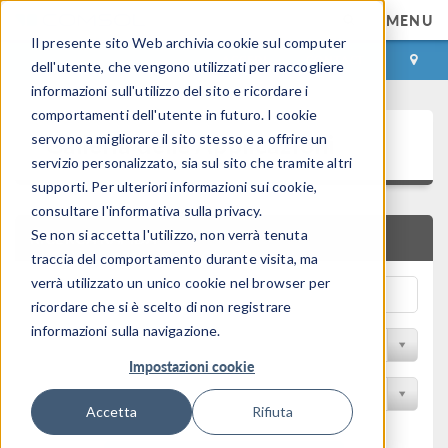
MENU
Il presente sito Web archivia cookie sul computer
ACCEDI
CONTACT
dell'utente, che vengono utilizzati per raccogliere
informazioni sull'utilizzo del sito e ricordare i
comportamenti dell'utente in futuro. I cookie
Galleria delle Applicazioni
servono a migliorare il sito stesso e a offrire un
servizio personalizzato, sia sul sito che tramite altri
supporti. Per ulteriori informazioni sui cookie,
consultare l'informativa sulla privacy.
Se non si accetta l'utilizzo, non verrà tenuta
RICERCA RAPIDA
traccia del comportamento durante visita, ma
verrà utilizzato un unico cookie nel browser per
ricordare che si è scelto di non registrare
informazioni sulla navigazione.
Filtro per disciplina
Impostazioni cookie
Filtra per Prodotto
Accetta
Rifiuta