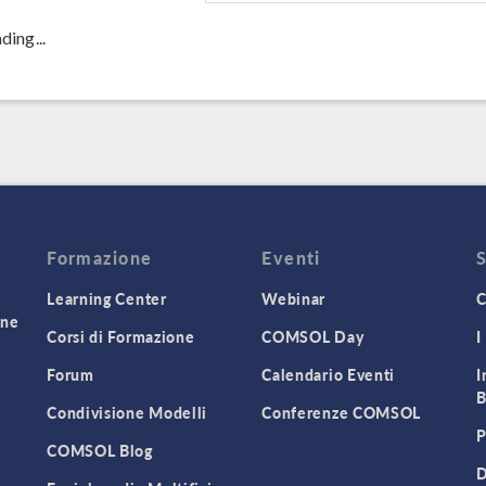
ding...
Formazione
Eventi
Learning Center
Webinar
C
one
Corsi di Formazione
COMSOL Day
I
Forum
Calendario Eventi
I
B
Condivisione Modelli
Conferenze COMSOL
P
COMSOL Blog
D