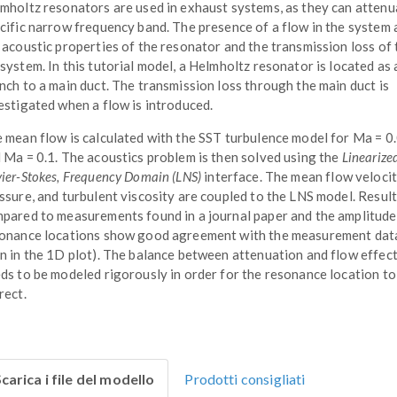
mholtz resonators are used in exhaust systems, as they can attenu
cific narrow frequency band. The presence of a flow in the system 
 acoustic properties of the resonator and the transmission loss of 
system. In this tutorial model, a Helmholtz resonator is located as 
nch to a main duct. The transmission loss through the main duct is
estigated when a flow is introduced.
 mean flow is calculated with the SST turbulence model for Ma = 0
 Ma = 0.1. The acoustics problem is then solved using the
Linearize
ier-Stokes, Frequency Domain (LNS)
interface. The mean flow velocit
ssure, and turbulent viscosity are coupled to the LNS model. Result
pared to measurements found in a journal paper and the amplitude
onance locations show good agreement with the measurement data
n in the 1D plot). The balance between attenuation and flow effec
ds to be modeled rigorously in order for the resonance location to
rect.
carica i file del modello
Prodotti consigliati