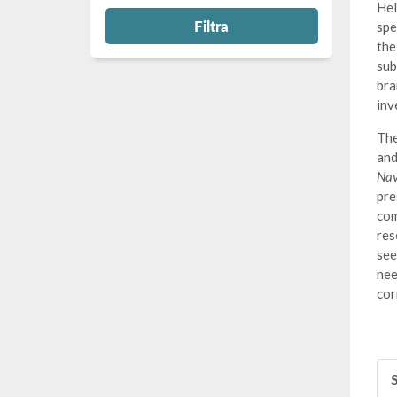
Hel
Filtra
spe
the
sub
bra
inv
The
and
Nav
pre
com
res
see
nee
cor
S