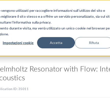
CENTRO 
engono utilizzati per raccogliere informazioni sull'utilizzo del sito e
SETTORI INDUSTRIALI
GALLERIA DEI VIDEO
igliorare il sito stesso e a offrire un servizio personalizzato, sia sul si
sultare l'informativa sulla privacy.
mento durante visita, ma verrà utilizzato un unico cookie nel browser pe
zione.
ioni
Impostazioni cookie
Accetta
Rifiuta
elmholtz Resonator with Flow: Int
coustics
lication ID: 35011