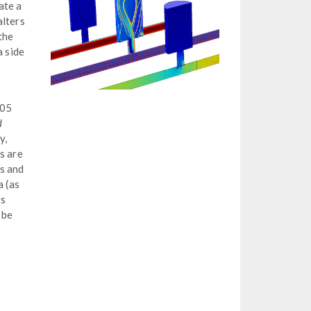
ate a
alters
the
a side
.05
d
y,
s are
s and
 (as
ts
 be