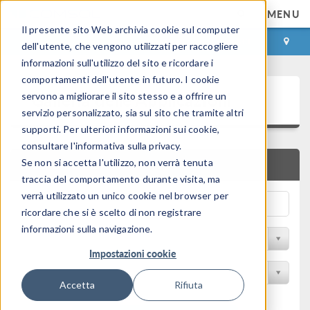
MENU
Il presente sito Web archivia cookie sul computer
ACCEDI
CONTACT
dell'utente, che vengono utilizzati per raccogliere
informazioni sull'utilizzo del sito e ricordare i
comportamenti dell'utente in futuro. I cookie
Galleria delle Applicazioni
servono a migliorare il sito stesso e a offrire un
servizio personalizzato, sia sul sito che tramite altri
supporti. Per ulteriori informazioni sui cookie,
consultare l'informativa sulla privacy.
Se non si accetta l'utilizzo, non verrà tenuta
RICERCA RAPIDA
traccia del comportamento durante visita, ma
verrà utilizzato un unico cookie nel browser per
ricordare che si è scelto di non registrare
informazioni sulla navigazione.
Filtro per disciplina
Impostazioni cookie
Filtra per Prodotto
Accetta
Rifiuta