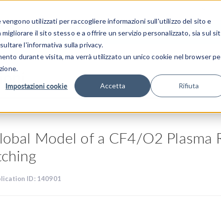
CENTRO 
engono utilizzati per raccogliere informazioni sull'utilizzo del sito e
SETTORI INDUSTRIALI
GALLERIA DEI VIDEO
igliorare il sito stesso e a offrire un servizio personalizzato, sia sul si
sultare l'informativa sulla privacy.
mento durante visita, ma verrà utilizzato un unico cookie nel browser pe
zione.
ioni
Impostazioni cookie
Accetta
Rifiuta
lobal Model of a CF4/O2 Plasma Re
tching
lication ID: 140901