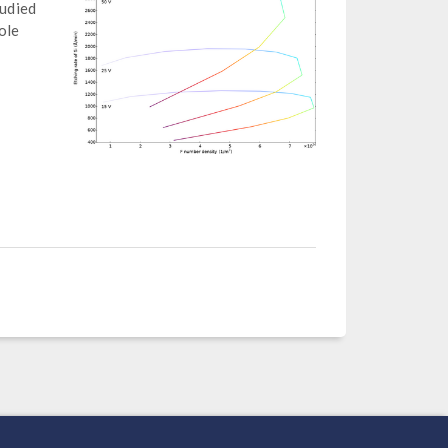
tudied
ole