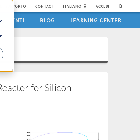
DI SUPPORTO
CONTACT
ITALIANO
ACCEDI
EVENTI
BLOG
LEARNING CENTER
to
r
actor for Silicon