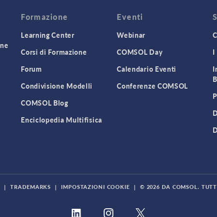
Formazione
Eventi
Learning Center
Webinar
C
one
Corsi di Formazione
COMSOL Day
I
Forum
Calendario Eventi
I
B
Condivisione Modelli
Conferenze COMSOL
P
COMSOL Blog
D
Enciclopedia Multifisica
D
Y
|
TRADEMARKS
|
IMPOSTAZIONI COOKIE
|
© 2026 DA COMSOL. TUTTI