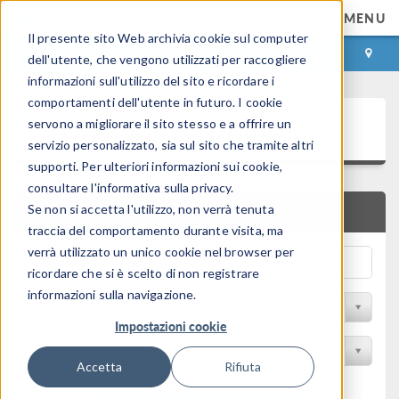
MENU
Il presente sito Web archivia cookie sul computer
ACCEDI
CONTACT
dell'utente, che vengono utilizzati per raccogliere
informazioni sull'utilizzo del sito e ricordare i
comportamenti dell'utente in futuro. I cookie
Galleria delle Applicazioni
servono a migliorare il sito stesso e a offrire un
servizio personalizzato, sia sul sito che tramite altri
supporti. Per ulteriori informazioni sui cookie,
consultare l'informativa sulla privacy.
Se non si accetta l'utilizzo, non verrà tenuta
RICERCA RAPIDA
traccia del comportamento durante visita, ma
verrà utilizzato un unico cookie nel browser per
ricordare che si è scelto di non registrare
informazioni sulla navigazione.
Filtro per disciplina
Impostazioni cookie
Filtra per Prodotto
Accetta
Rifiuta