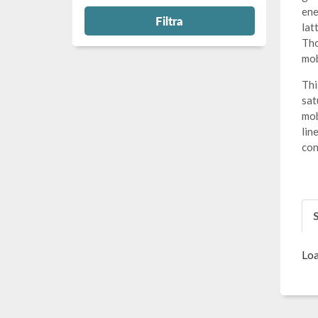
ene
Filtra
lat
Tho
mob
Thi
sat
mob
lin
con
S
Loa