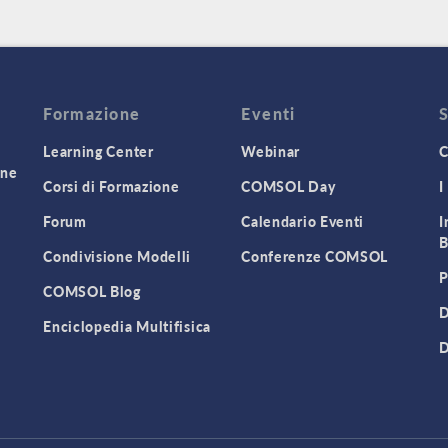
Formazione
Eventi
Learning Center
Webinar
C
one
Corsi di Formazione
COMSOL Day
I
Forum
Calendario Eventi
I
B
Condivisione Modelli
Conferenze COMSOL
P
COMSOL Blog
D
Enciclopedia Multifisica
D