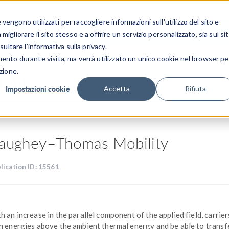
CENTRO 
engono utilizzati per raccogliere informazioni sull'utilizzo del sito e
SETTORI INDUSTRIALI
GALLERIA DEI VIDEO
igliorare il sito stesso e a offrire un servizio personalizzato, sia sul si
sultare l'informativa sulla privacy.
mento durante visita, ma verrà utilizzato un unico cookie nel browser pe
zione.
ioni
Impostazioni cookie
Accetta
Rifiuta
aughey–Thomas Mobility
lication ID: 15561
h an increase in the parallel component of the applied field, carrier
n energies above the ambient thermal energy and be able to transf