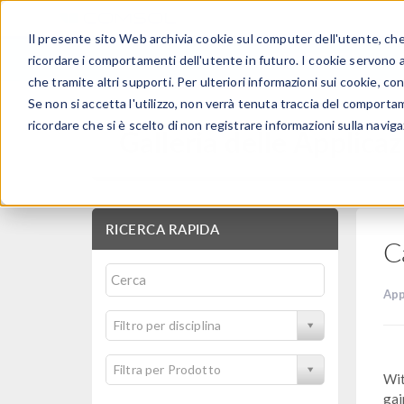
Il presente sito Web archivia cookie sul computer dell'utente, che v
PRODOTTI
ricordare i comportamenti dell'utente in futuro. I cookie servono a m
che tramite altri supporti. Per ulteriori informazioni sui cookie, con
Se non si accetta l'utilizzo, non verrà tenuta traccia del comporta
ricordare che si è scelto di non registrare informazioni sulla naviga
Galleria delle Applicaz
RICERCA RAPIDA
C
App
Filtro per disciplina
Filtra per Prodotto
Wit
gai