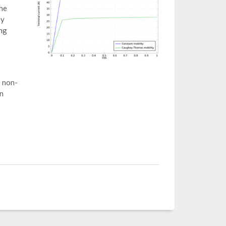
The
ey
ing
e non-
in