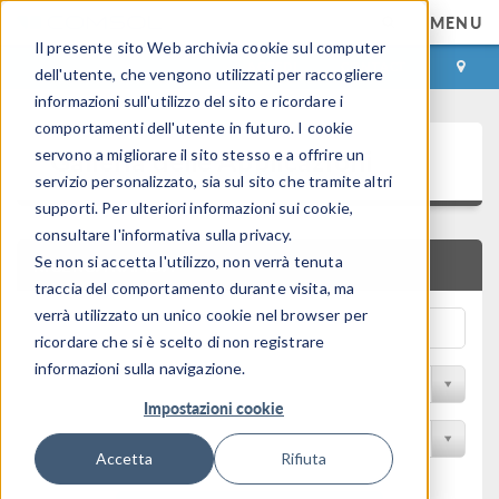
MENU
Il presente sito Web archivia cookie sul computer
ACCEDI
CONTACT
dell'utente, che vengono utilizzati per raccogliere
informazioni sull'utilizzo del sito e ricordare i
comportamenti dell'utente in futuro. I cookie
Galleria delle Applicazioni
servono a migliorare il sito stesso e a offrire un
servizio personalizzato, sia sul sito che tramite altri
supporti. Per ulteriori informazioni sui cookie,
consultare l'informativa sulla privacy.
Se non si accetta l'utilizzo, non verrà tenuta
RICERCA RAPIDA
traccia del comportamento durante visita, ma
verrà utilizzato un unico cookie nel browser per
ricordare che si è scelto di non registrare
informazioni sulla navigazione.
Filtro per disciplina
Impostazioni cookie
Filtra per Prodotto
Accetta
Rifiuta