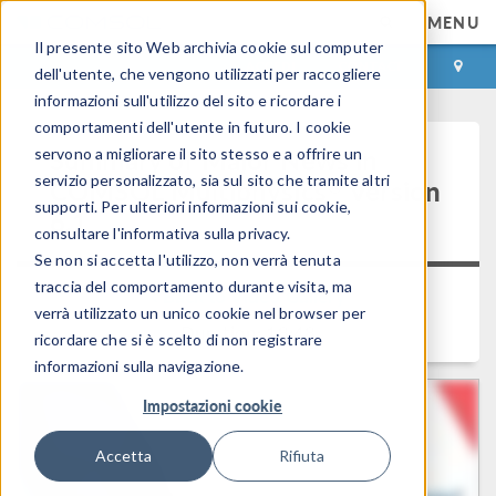
MENU
Il presente sito Web archivia cookie sul computer
ACCEDI
CONTACT
dell'utente, che vengono utilizzati per raccogliere
informazioni sull'utilizzo del sito e ricordare i
comportamenti dell'utente in futuro. I cookie
Summary of Major News in
servono a migliorare il sito stesso e a offrire un
servizio personalizzato, sia sul sito che tramite altri
®
COMSOL Multiphysics
Version
supporti. Per ulteriori informazioni sui cookie,
6.1
consultare l'informativa sulla privacy.
Se non si accetta l'utilizzo, non verrà tenuta
traccia del comportamento durante visita, ma
Back to Video Gallery
verrà utilizzato un unico cookie nel browser per
Duration: 18:48
ricordare che si è scelto di non registrare
informazioni sulla navigazione.
Impostazioni cookie
Accetta
Rifiuta