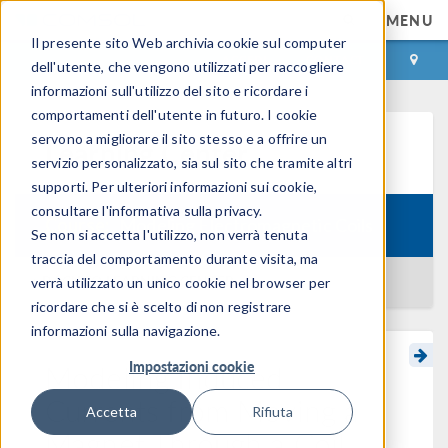
MENU
Il presente sito Web archivia cookie sul computer
ACCEDI
CONTACT
dell'utente, che vengono utilizzati per raccogliere
informazioni sull'utilizzo del sito e ricordare i
comportamenti dell'utente in futuro. I cookie
servono a migliorare il sito stesso e a offrire un
Learning Center
servizio personalizzato, sia sul sito che tramite altri
supporti. Per ulteriori informazioni sui cookie,
consultare l'informativa sulla privacy.
Course:
Modeling Electromagnetic Coils
Se non si accetta l'utilizzo, non verrà tenuta
traccia del comportamento durante visita, ma
BACK TO LEARNING CENTER
verrà utilizzato un unico cookie nel browser per
ricordare che si è scelto di non registrare
informazioni sulla navigazione.
Impostazioni cookie
Modeling Induced
Currents from Moving a
Accetta
Rifiuta
Magnet Through a Coil