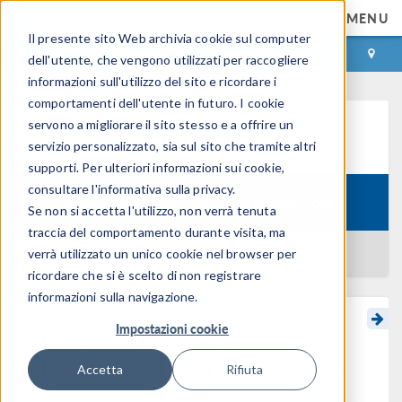
MENU
Il presente sito Web archivia cookie sul computer
ACCEDI
CONTACT
dell'utente, che vengono utilizzati per raccogliere
informazioni sull'utilizzo del sito e ricordare i
comportamenti dell'utente in futuro. I cookie
servono a migliorare il sito stesso e a offrire un
Learning Center
servizio personalizzato, sia sul sito che tramite altri
supporti. Per ulteriori informazioni sui cookie,
consultare l'informativa sulla privacy.
Course:
Modeling Electromagnetic Coils
Se non si accetta l'utilizzo, non verrà tenuta
traccia del comportamento durante visita, ma
BACK TO LEARNING CENTER
verrà utilizzato un unico cookie nel browser per
ricordare che si è scelto di non registrare
informazioni sulla navigazione.
Impostazioni cookie
Introduction to Modeling
Inductive Heating in Coils
Accetta
Rifiuta