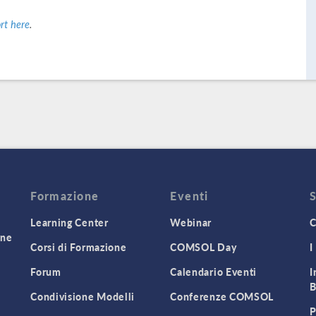
rt here
.
Formazione
Eventi
Learning Center
Webinar
C
one
Corsi di Formazione
COMSOL Day
I
Forum
Calendario Eventi
I
B
Condivisione Modelli
Conferenze COMSOL
P