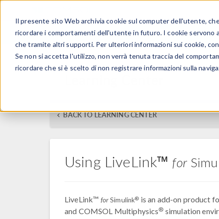
Il presente sito Web archivia cookie sul computer dell'utente, che v
PRODOTTI
ricordare i comportamenti dell'utente in futuro. I cookie servono a m
che tramite altri supporti. Per ulteriori informazioni sui cookie, con
Se non si accetta l'utilizzo, non verrà tenuta traccia del comporta
ricordare che si è scelto di non registrare informazioni sulla naviga
Learning Center
BACK TO LEARNING CENTER
Using LiveLink™
for
Simul
LiveLink™
is an add-on product 
®
for
Simulink
®
and COMSOL Multiphysics
simulation envi