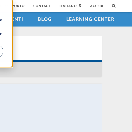
DI SUPPORTO
CONTACT
ITALIANO
ACCEDI
EVENTI
BLOG
LEARNING CENTER
to
r