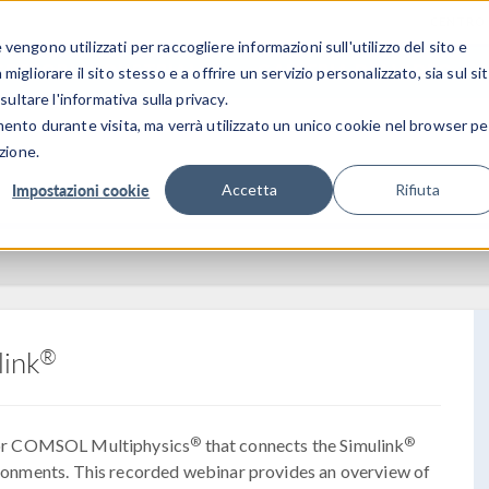
CENTRO 
engono utilizzati per raccogliere informazioni sull'utilizzo del sito e
SETTORI INDUSTRIALI
GALLERIA DEI VIDEO
igliorare il sito stesso e a offrire un servizio personalizzato, sia sul si
sultare l'informativa sulla privacy.
mento durante visita, ma verrà utilizzato un unico cookie nel browser pe
zione.
Impostazioni cookie
Accetta
Rifiuta
®
ink
®
®
for COMSOL Multiphysics
that connects the Simulink
ronments. This recorded webinar provides an overview of