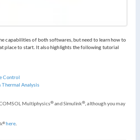
the capabilities of both softwares, but need to learn how to
 place to start. It also highlights the following tutorial
e Control
 Thermal Analysis
®
®
 of COMSOL Multiphysics
and Simulink
, although you may
here
.
®
nk