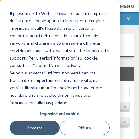
MENU
Il presente sito Web archivia cookie sul computer
ACCEDI
CONTACT
dell'utente, che vengono utilizzati per raccogliere
informazioni sull'utilizzo del sito e ricordare i
comportamenti dell'utente in futuro. I cookie
Galleria delle Applicazioni
servono a migliorare il sito stesso e a offrire un
servizio personalizzato, sia sul sito che tramite altri
supporti. Per ulteriori informazioni sui cookie,
consultare l'informativa sulla privacy.
Se non si accetta l'utilizzo, non verrà tenuta
RICERCA RAPIDA
traccia del comportamento durante visita, ma
verrà utilizzato un unico cookie nel browser per
ricordare che si è scelto di non registrare
informazioni sulla navigazione.
Filtro per disciplina
Impostazioni cookie
Filtra per Prodotto
Accetta
Rifiuta