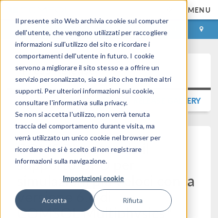
MENU
Il presente sito Web archivia cookie sul computer
ACCEDI
CONTACT
dell'utente, che vengono utilizzati per raccogliere
informazioni sull'utilizzo del sito e ricordare i
comportamenti dell'utente in futuro. I cookie
Press Release
servono a migliorare il sito stesso e a offrire un
servizio personalizzato, sia sul sito che tramite altri
supporti. Per ulteriori informazioni sui cookie,
TORNA ALLA PRESS RELEASE GALLERY
consultare l'informativa sulla privacy.
Se non si accetta l'utilizzo, non verrà tenuta
traccia del comportamento durante visita, ma
verrà utilizzato un unico cookie nel browser per
COMSOL potenzia il
ricordare che si è scelto di non registrare
supporto GPU per
informazioni sulla navigazione.
simulazioni più veloci con la
Impostazioni cookie
versione 6.4 di
Accetta
Rifiuta
®
COMSOL Multiphysics