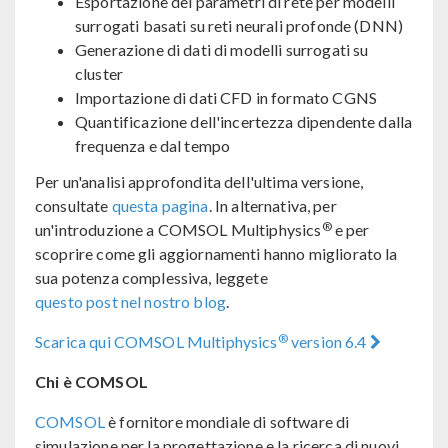
Esportazione dei parametri di rete per modelli
surrogati basati su reti neurali profonde (DNN)
Generazione di dati di modelli surrogati su
cluster
Importazione di dati CFD in formato CGNS
Quantificazione dell'incertezza dipendente dalla
frequenza e dal tempo
Per un'analisi approfondita dell'ultima versione,
consultate
questa pagina
. In alternativa, per
®
un'introduzione a COMSOL Multiphysics
e per
scoprire come gli aggiornamenti hanno migliorato la
sua potenza complessiva, leggete
questo post nel nostro blog
.
®
Scarica qui COMSOL Multiphysics
version 6.4
Chi è COMSOL
COMSOL
è fornitore mondiale di software di
simulazione per la progettazione e la ricerca di nuovi