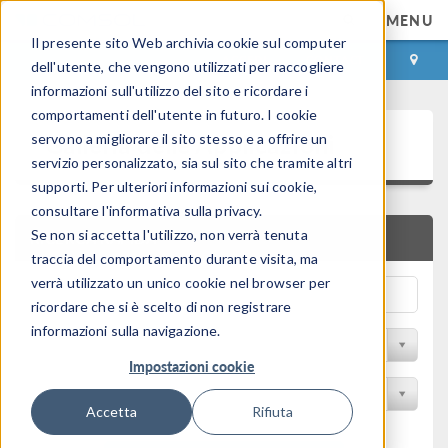
MENU
Il presente sito Web archivia cookie sul computer
ACCEDI
CONTACT
dell'utente, che vengono utilizzati per raccogliere
informazioni sull'utilizzo del sito e ricordare i
comportamenti dell'utente in futuro. I cookie
Galleria delle Applicazioni
servono a migliorare il sito stesso e a offrire un
servizio personalizzato, sia sul sito che tramite altri
supporti. Per ulteriori informazioni sui cookie,
consultare l'informativa sulla privacy.
Se non si accetta l'utilizzo, non verrà tenuta
RICERCA RAPIDA
traccia del comportamento durante visita, ma
verrà utilizzato un unico cookie nel browser per
ricordare che si è scelto di non registrare
informazioni sulla navigazione.
Filtro per disciplina
Impostazioni cookie
Filtra per Prodotto
Accetta
Rifiuta