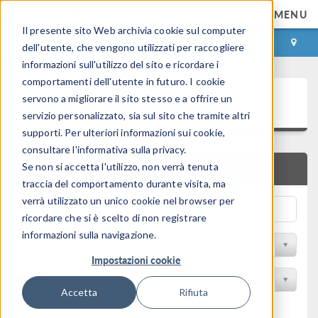
MENU
Il presente sito Web archivia cookie sul computer
ACCEDI
CONTACT
dell'utente, che vengono utilizzati per raccogliere
informazioni sull'utilizzo del sito e ricordare i
comportamenti dell'utente in futuro. I cookie
Galleria delle Applicazioni
servono a migliorare il sito stesso e a offrire un
servizio personalizzato, sia sul sito che tramite altri
supporti. Per ulteriori informazioni sui cookie,
consultare l'informativa sulla privacy.
Se non si accetta l'utilizzo, non verrà tenuta
RICERCA RAPIDA
traccia del comportamento durante visita, ma
verrà utilizzato un unico cookie nel browser per
ricordare che si è scelto di non registrare
informazioni sulla navigazione.
Filtro per disciplina
Impostazioni cookie
Filtra per Prodotto
Accetta
Rifiuta