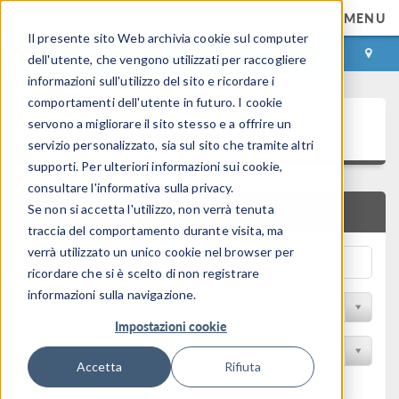
MENU
Il presente sito Web archivia cookie sul computer
ACCEDI
CONTACT
dell'utente, che vengono utilizzati per raccogliere
informazioni sull'utilizzo del sito e ricordare i
comportamenti dell'utente in futuro. I cookie
Galleria delle Applicazioni
servono a migliorare il sito stesso e a offrire un
servizio personalizzato, sia sul sito che tramite altri
supporti. Per ulteriori informazioni sui cookie,
consultare l'informativa sulla privacy.
Se non si accetta l'utilizzo, non verrà tenuta
RICERCA RAPIDA
traccia del comportamento durante visita, ma
verrà utilizzato un unico cookie nel browser per
ricordare che si è scelto di non registrare
informazioni sulla navigazione.
Filtro per disciplina
Impostazioni cookie
Filtra per Prodotto
Accetta
Rifiuta