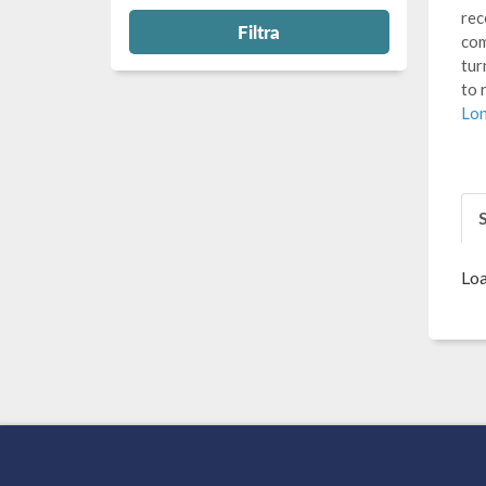
rec
Filtra
com
tur
to 
Lon
S
Loa