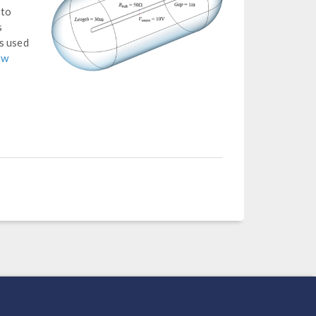
 to
s
s used
ow