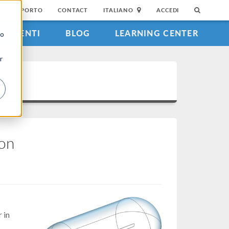
DI SUPPORTO
CONTACT
ITALIANO
ACCEDI
EVENTI
BLOG
LEARNING CENTER
to
r
ion
 in