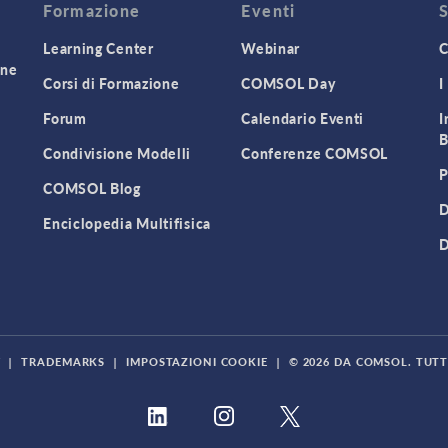
Formazione
Eventi
Learning Center
Webinar
C
one
Corsi di Formazione
COMSOL Day
I
Forum
Calendario Eventi
I
B
Condivisione Modelli
Conferenze COMSOL
P
COMSOL Blog
D
Enciclopedia Multifisica
D
Y
|
TRADEMARKS
|
IMPOSTAZIONI COOKIE
|
© 2026 DA COMSOL. TUTTI