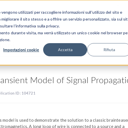
CENTRO 
engono utilizzati per raccogliere informazioni sull'utilizzo del sito e
SETTORI INDUSTRIALI
GALLERIA DEI VIDEO
igliorare il sito stesso e a offrire un servizio personalizzato, sia sul si
sultare l'informativa sulla privacy.
mento durante visita, ma verrà utilizzato un unico cookie nel browser pe
zione.
ioni
Impostazioni cookie
Accetta
Rifiuta
ransient Model of Signal Propagat
lication ID: 104721
s model is used to demonstrate the solution to a classic brainteaser
ctromagnetics. A long loop of wire is connected to a source and a