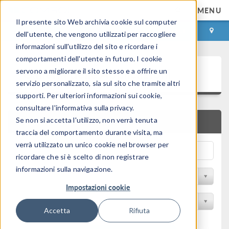
MENU
Il presente sito Web archivia cookie sul computer
ACCEDI
CONTACT
dell'utente, che vengono utilizzati per raccogliere
informazioni sull'utilizzo del sito e ricordare i
comportamenti dell'utente in futuro. I cookie
Galleria delle Applicazioni
servono a migliorare il sito stesso e a offrire un
servizio personalizzato, sia sul sito che tramite altri
supporti. Per ulteriori informazioni sui cookie,
consultare l'informativa sulla privacy.
Se non si accetta l'utilizzo, non verrà tenuta
RICERCA RAPIDA
traccia del comportamento durante visita, ma
verrà utilizzato un unico cookie nel browser per
ricordare che si è scelto di non registrare
informazioni sulla navigazione.
Filtro per disciplina
Impostazioni cookie
Filtra per Prodotto
Accetta
Rifiuta