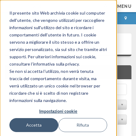
MENU
Il presente sito Web archivia cookie sul computer
ACCEDI
CONTACT
dell'utente, che vengono utilizzati per raccogliere
informazioni sull'utilizzo del sito e ricordare i
comportamenti dell'utente in futuro. I cookie
Galleria delle Applicazioni
servono a migliorare il sito stesso e a offrire un
servizio personalizzato, sia sul sito che tramite altri
supporti. Per ulteriori informazioni sui cookie,
consultare l'informativa sulla privacy.
Se non si accetta l'utilizzo, non verrà tenuta
RICERCA RAPIDA
traccia del comportamento durante visita, ma
verrà utilizzato un unico cookie nel browser per
ricordare che si è scelto di non registrare
informazioni sulla navigazione.
Filtro per disciplina
Impostazioni cookie
Filtra per Prodotto
Accetta
Rifiuta